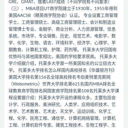
GRE、GMAT、或者LAST成绩（不同学院有不同要求）
（三）、MBA项目UT商学院建立于1930年，1955年得到
美国AACSB（精英商学院协会）认证。 专业设置工商管理
学士、工商管理硕士、高级工商管理硕士、会计和制造业
管理博士专业、金融学、商业分析、人力资源管理、信息
系统、市场学、专业销售、历史、视觉艺术、电影学、数
学、化学、生物、语言、环境科学、经济学、心理学、早
期教育、计算机工程、护理、药剂等。 托莱多大学回国有
优势吗与其他国家相比，美国的学校要求很高。 托莱多大
学介绍据介绍，托莱多大学是一所美国知名的公立综合大
学。 托莱多大学排名怎么样国内高校排名《华盛顿月刊》
美国大学排名第156名全球高校排名韦伯麦特里克斯网
（Webometrics）世界大学排名第621名国内MBA排名全
球教育商学院排名网国家商学院排名第108名托莱多大学课
程设置据介绍：托莱多大学开设的课程众多，主要包括会
计学、行政服务、美洲研究、人类学、应用组织技术、艺
术学、艺术教育、艺术史、天文学、运动训练、化学工
程、化学、民用工程、通信学、计算机网络管理、计算机
工程、计算机软件专家、建筑工程技术、生物工程学、生