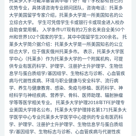
托莱多大学与戴泽基督高中哪个好？每个学校都有自己的
优势专业，具体请咨询专业顾问团队，咨询电话：托莱多
大学美国留学专家介绍，托莱多大学是一所美国知名的公
立综合大学。 学生可凭借学生卡或银行卡或现金进入校办
自助食堂用餐。 入学条件UT现有的2万余名来自全美50个
州和世界102个国家的学生，其中中国留学生200余名。 托
莱多大学简介据介绍：托莱多大学是一所美国知名的公立
综合大学，位于俄亥俄州托莱多市。 表示，托莱多大学医
学中心（托莱多）作为托莱多大学的一个附属机构，可提
供专业有医药科学、护理学、注册护士升护理学、生物信
息学与蛋白质组学/基因组学、生物标志与诊断、心血管疾
病与代谢性疾病、环境与职业健康与安全科学、流行病
学、养生与健康教育、感染、免疫与移植、医药科学、神
经科学与神经疾病、营养学、骨科、医师助理、辐射肿瘤
学等等医学相关专业。 托莱多大学护理2018年TFE护理专
业美国大学排名公布，托莱多大学护理排名第171托莱多大
学医学中心专业托莱多大学医学中心提供的专业有医药科
学、护理学、注册护士升护理学、生物信息学与蛋白质组
学/基因组学、生物标志与诊断、心血管疾病与代谢性疾