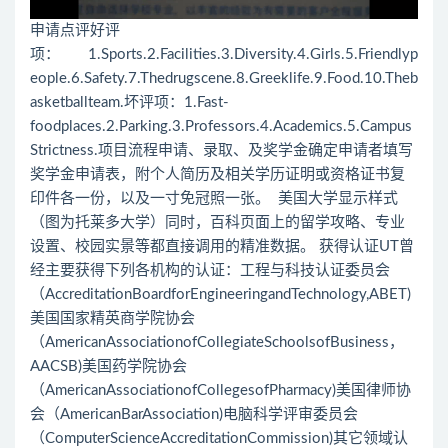
申请点评好评
项： 1.Sports.2.Facilities.3.Diversity.4.Girls.5.Friendlyp
eople.6.Safety.7.Thedrugscene.8.Greeklife.9.Food.10.Theb
asketballteam.坏评项：1.Fast-
foodplaces.2.Parking.3.Professors.4.Academics.5.Campus
Strictness.项目流程申请、录取、及奖学金确定申请者填写
奖学金申请表，附个人简历及相关学历证明或资格证书复
印件各一份，以及一寸免冠照一张。 美国大学显示样式
（图为托莱多大学）同时，百科页面上的留学攻略、专业
设置、校园实景等都直接调用的精准数据。 获得认证UT曾
经主要获得下列各机构的认证：工程与科技认证委员会
（AccreditationBoardforEngineeringandTechnology,ABET)
美国国家精英商学院协会
（AmericanAssociationofCollegiateSchoolsofBusiness，
AACSB)美国药学院协会
（AmericanAssociationofCollegesofPharmacy)美国律师协
会（AmericanBarAssociation)电脑科学评审委员会
（ComputerScienceAccreditationCommission)其它领域认