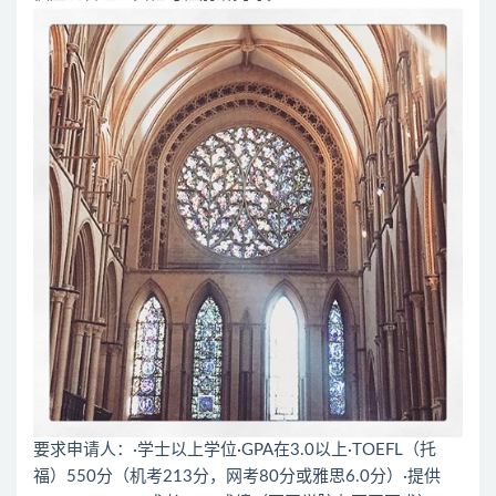
要求申请人：·学士以上学位·GPA在3.0以上·TOEFL（托
福）550分（机考213分，网考80分或雅思6.0分）·提供