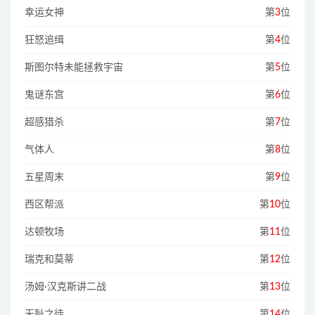
幸运女神
第
3
位
狂怒追缉
第
4
位
斯图尔特未能拯救宇宙
第
5
位
鬼谜东宫
第
6
位
超感猎杀
第
7
位
气体人
第
8
位
五星周末
第
9
位
西区帮派
第
10
位
达顿牧场
第
11
位
瑞克和莫蒂
第
12
位
汤姆·汉克斯讲二战
第
13
位
无耻之徒
第
14
位