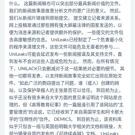
什么。 这篇新闻稿也可以突出部分最具新闻价值的文件。
我们的新闻故事是故意分析文件的更广泛的意义。 然后，
我们从新闻片链接到原始提交。 提交建立记者来源关系。
网上投稿是通过那些拥有强大屏蔽法律的国家发送的，以
便为消息来源和记者提供额外的保护。 一些提交的文件包
含高度敏感的信息。 UniLeaks已经制定了一个危害最小化
的程序来清理文件，这些文件可能危及无辜者的参与……
UniLeaks可能会延迟发布一些新闻报道及其支持文件，直
到发布不会对这些人造成危险为止。 然而，在所有情况
下，UNILACK只会删减对于这一结果绝对必要的细节。 其
他一切都将发表，以支持新闻故事完全如它出现在原始文
件，“如此广泛的剽窃提出了问题，谁（或人）创建的网
站，以及保护举报人的主张是否可以信任。 到目前为止，
似乎还没有很多来自大学方面的意见来证明这个网站是合
理的，但《高等教育纪事》的一篇报道引用了该网站的“主
要管理员”的话说，它已经收到了来自英国学生和阿卡那大
学的“压倒性的”信件。 DEMICS。 到目前为止，该资料库
似乎只包含一组与英国伯明翰大学相关的文档和链接，大
部分摘录自周四发布的《可持续卓越》文档。 UniLeaks