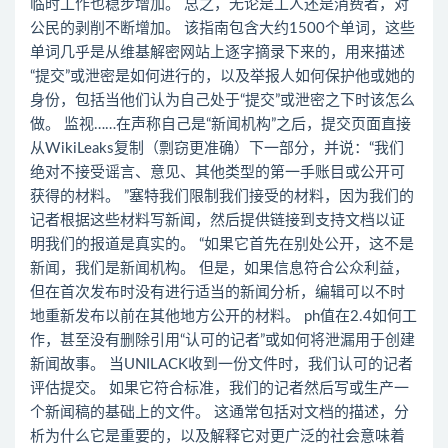
临时工作也稳步增加。 总之，无论是工人还是消费者，对
公民的剥削不断增加。 该指南包含大约1500个单词，这些
单词几乎是从维基解密网站上逐字摘录下来的，用来描述
“提交”或泄密是如何进行的，以及举报人如何保护他或她的
身份，包括当他们认为自己处于“提交”或泄密之下时该怎么
做。 监视……在声称自己是“新闻机构”之后，提交页面直接
从WikiLeaks复制（剽窃更准确）下一部分，并说：“我们
绝对不接受谣言、意见、其他类型的第一手账目或公开可
获得的材料。 ”塞特我们限制我们接受的材料，因为我们的
记者根据这些材料写新闻，然后提供链接到支持文档以证
明我们的报道是真实的。 “如果它首先在别处公开，这不是
新闻，我们是新闻机构。 但是，如果信息符合公众利益，
但在首次发布时没有进行适当的新闻分析，编辑可以不时
地重新发布以前在其他地方公开的材料。 ph值在2.4如何工
作，甚至没有删除引用“认可的记者”或如何将泄漏用于创建
新闻故事。 当UNILACK收到一份文件时，我们认可的记者
评估提交。 如果它符合标准，我们的记者然后写或生产一
个新闻稿的基础上的文件。 这通常包括对文档的描述，分
析为什么它是重要的，以及解释它对更广泛的社会意味着