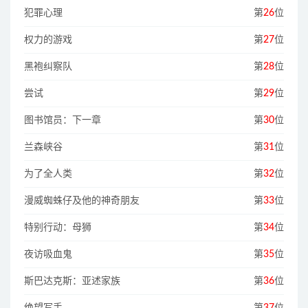
犯罪心理
第
26
位
权力的游戏
第
27
位
黑袍纠察队
第
28
位
尝试
第
29
位
图书馆员：下一章
第
30
位
兰森峡谷
第
31
位
为了全人类
第
32
位
漫威蜘蛛仔及他的神奇朋友
第
33
位
特别行动：母狮
第
34
位
夜访吸血鬼
第
35
位
斯巴达克斯：亚述家族
第
36
位
绝望写手
第
37
位