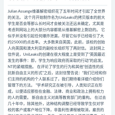
Julian Assange维基解密组织花了五年时间才引起了全世界
的关注。 这个月开始制作名为UniLeaks的拷贝版本的前大
学生是否会等那么长时间才会被关注还远未确定，尤其是
考虑到网站上的大部分内容都是从维基解密上剽窃的。 它
似乎并没有引起任何爆炸泄漏，尽管它似乎已经吸引了大
约25000的点击率。 大多数来自英国，此前，该校的创始
人向英国和澳大利亚的副校长组织写了两封信。 这封网上
信件说，UniLeaks的创建在很大程度上是受到了“英国最近
发生的事件：即，学生为响应政府而采取的行动”的启发。
NT的紧缩措施。 在评论了学生的行为和其他“创造性的反
抗新自由主义的形式”之后，这封信警告说：“我们已经和你
们主持的机构的个人联系过了，我们期待着详细介绍你们
管理下的方法。 ”学术研究正在被引导，人类知识正在形
成，以便适应那些在金融、法律、商业和政治上拥有权力
的人的需要。 新自由主义对高等教育部门的重构。 在过去
几十年中，除其他外，这种结构调整已经导致学生仅对学
校的客户或客户地位下降，非盈利性课程被取消，雇员的