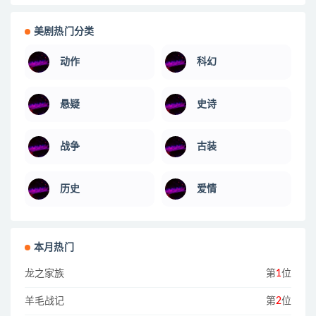
美剧热门分类
动作
科幻
悬疑
史诗
战争
古装
历史
爱情
本月热门
龙之家族
第
1
位
羊毛战记
第
2
位