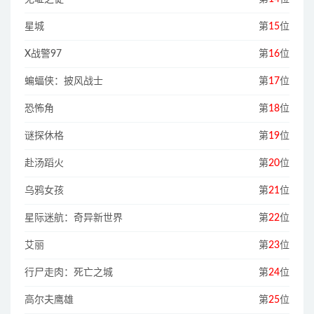
星城
第
15
位
X战警97
第
16
位
蝙蝠侠：披风战士
第
17
位
恐怖角
第
18
位
谜探休格
第
19
位
赴汤蹈火
第
20
位
乌鸦女孩
第
21
位
星际迷航：奇异新世界
第
22
位
艾丽
第
23
位
行尸走肉：死亡之城
第
24
位
高尔夫鹰雄
第
25
位