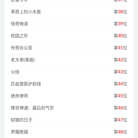
草原上的小木屋
第
38
位
怪奇物语
第
39
位
校园之外
第
40
位
传奇办公室
第
41
位
老大哥(美版)
第
42
位
火线
第
43
位
匹兹堡医护前线
第
44
位
绝命律师
第
45
位
降世神通：最后的气宗
第
46
位
豺狼的日子
第
47
位
梦魇绝镇
第
48
位