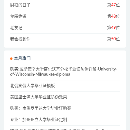
豺狼的日子
第
47
位
梦魇绝镇
第
48
位
老友记
第
49
位
我会找到你
第
50
位
本月热门
购买:威斯康辛大学密尔沃基分校毕业证防伪详解-University-
of-Wisconsin-Milwaukee-diploma
北俄亥俄大学毕业证模板
美国里士满大学毕业证防伪效果
购买：南佛罗里达大学毕业证购买
专业：加州州立大学毕业证定制