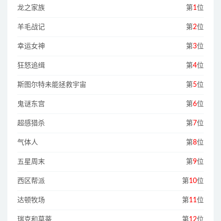
龙之家族
第
1
位
羊毛战记
第
2
位
幸运女神
第
3
位
狂怒追缉
第
4
位
斯图尔特未能拯救宇宙
第
5
位
鬼谜东宫
第
6
位
超感猎杀
第
7
位
气体人
第
8
位
五星周末
第
9
位
西区帮派
第
10
位
达顿牧场
第
11
位
瑞克和莫蒂
第
12
位