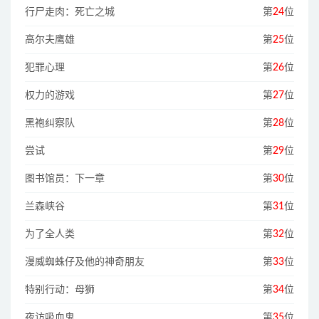
行尸走肉：死亡之城
第
24
位
高尔夫鹰雄
第
25
位
犯罪心理
第
26
位
权力的游戏
第
27
位
黑袍纠察队
第
28
位
尝试
第
29
位
图书馆员：下一章
第
30
位
兰森峡谷
第
31
位
为了全人类
第
32
位
漫威蜘蛛仔及他的神奇朋友
第
33
位
特别行动：母狮
第
34
位
夜访吸血鬼
第
35
位