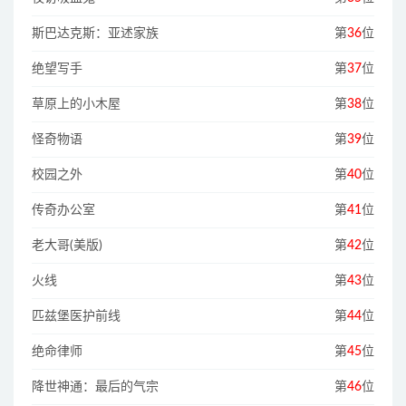
斯巴达克斯：亚述家族
第
36
位
绝望写手
第
37
位
草原上的小木屋
第
38
位
怪奇物语
第
39
位
校园之外
第
40
位
传奇办公室
第
41
位
老大哥(美版)
第
42
位
火线
第
43
位
匹兹堡医护前线
第
44
位
绝命律师
第
45
位
降世神通：最后的气宗
第
46
位