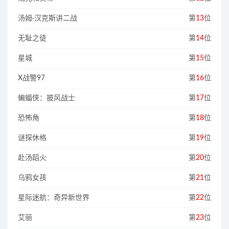
汤姆·汉克斯讲二战
第
13
位
无耻之徒
第
14
位
星城
第
15
位
X战警97
第
16
位
蝙蝠侠：披风战士
第
17
位
恐怖角
第
18
位
谜探休格
第
19
位
赴汤蹈火
第
20
位
乌鸦女孩
第
21
位
星际迷航：奇异新世界
第
22
位
艾丽
第
23
位