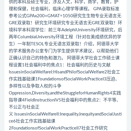
供的本科及硕士专业，涉及人文，科学，商学，教育，护
理和保健，社会福利，临床心理学等课程。 GPA录取标准
参考公式GPAx200+GMAT=1050研究生生物专业无语言无
GRE双录取！研究生环境研究专业无语言无GRE双录取！环
境科学本科双学位：前三年AdelphiUniversity环境研究，后
两年ColumbiaUniversity环境工程（针对在美成绩优异的学
生）一年制TESOL专业无语言双录取！介绍，阿德菲大学
的学术服务办公室专门为学生提供学术建议，以帮助他们
正确认识自己的特色和潜力。 阿德菲大学社会工作硕士课
程设置1社会福利中的焦点1：社会福利的历史与文献
IssuesinSocialWelfareI:HisandPhilofSocialWelfare2社会工
作实践基础课1FoundationsofSocialWorkPracticeI3压迫、
多样性以及争取人权的斗争
Oppression,Diversity,andtheStruggleforHumanRights4实践
指导课4FieldInstructionIV5社会福利中的焦点2：不平等、
不公正与社会正
义 IssuesinSocialWelfareII:Inequality,InequityandSocialJusti
ce6社会工作实践基础课
2FoundationsofSocialWorkPracticeII7社会工作研究