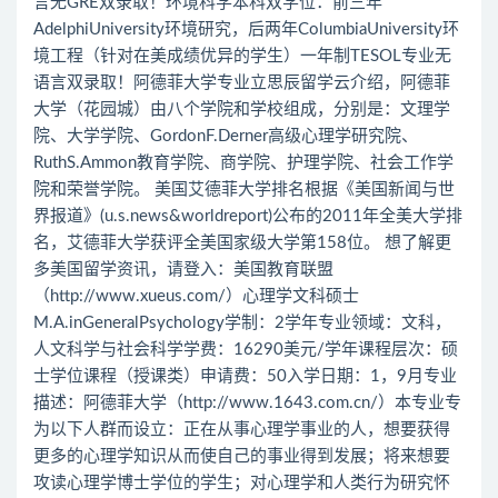
言无GRE双录取！环境科学本科双学位：前三年
AdelphiUniversity环境研究，后两年ColumbiaUniversity环
境工程（针对在美成绩优异的学生）一年制TESOL专业无
语言双录取！阿德菲大学专业立思辰留学云介绍，阿德菲
大学（花园城）由八个学院和学校组成，分别是：文理学
院、大学学院、GordonF.Derner高级心理学研究院、
RuthS.Ammon教育学院、商学院、护理学院、社会工作学
院和荣誉学院。 美国艾德菲大学排名根据《美国新闻与世
界报道》(u.s.news&worldreport)公布的2011年全美大学排
名，艾德菲大学获评全美国家级大学第158位。 想了解更
多美国留学资讯，请登入：美国教育联盟
（http://www.xueus.com/）心理学文科硕士
M.A.inGeneralPsychology学制：2学年专业领域：文科，
人文科学与社会科学学费：16290美元/学年课程层次：硕
士学位课程（授课类）申请费：50入学日期：1，9月专业
描述：阿德菲大学（http://www.1643.com.cn/）本专业专
为以下人群而设立：正在从事心理学事业的人，想要获得
更多的心理学知识从而使自己的事业得到发展；将来想要
攻读心理学博士学位的学生；对心理学和人类行为研究怀