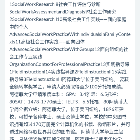
1SocialWorkResearchI8社会工作评估与诊断
SocialWorkAssessmentandDiagnosis9社会工作研究
2SocialWorkResearchII10高级社会工作实践——面向家庭
中的个人
AdvancedSocialWorkPracticeWithIndividualsinFamilyConte
xts11高级社会工作实践——面向团体
AdvancedSocialWorkPracticeWithGroups12面向组织的社
会工作专业实践
OrganizationContextForProfessionalPractice13实践指导课
1FieldInstructionI14实践指导课2FieldInstructionII15实践
指导课3FieldInstructionIII阿德菲大学位于美国纽约。 要获
全额转学奖学金，申请人必须取得至少100分托福成绩。
阿德菲大学申请难度本科：GPA：3.4雅思：6.5托福：
80SAT：1478-1770硕士：IELTS：6.5托福：80阿德菲大
学简介据介绍：阿德菲大学，位于美国纽约，1896年建
校，可授予各种学士、硕士及博士学位，学校的中央图书
馆拥有超过170万册完全计算机化的书籍、微缩影片，并可
透过网络存取世界其它的图书馆。 阿德菲大学毕业生起
薪，具体请咨询美国留学顾问，阿德菲大学费用年均学