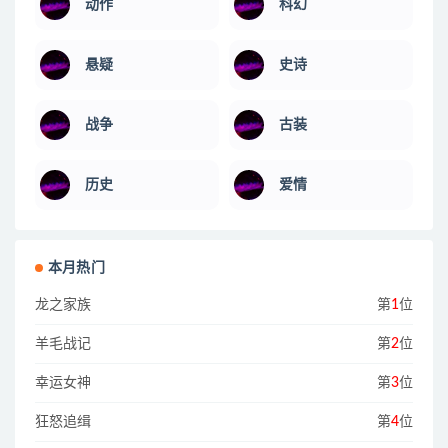
动作
科幻
悬疑
史诗
战争
古装
历史
爱情
本月热门
龙之家族
第
1
位
羊毛战记
第
2
位
幸运女神
第
3
位
狂怒追缉
第
4
位