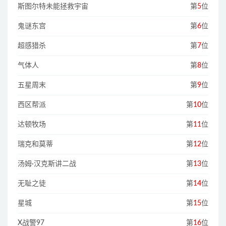
斯图尔特未能拯救宇宙
第
5
位
鬼谜东宫
第
6
位
超感猎杀
第
7
位
气体人
第
8
位
五星周末
第
9
位
西区帮派
第
10
位
达顿牧场
第
11
位
瑞克和莫蒂
第
12
位
汤姆·汉克斯讲二战
第
13
位
无耻之徒
第
14
位
星城
第
15
位
X战警97
第
16
位