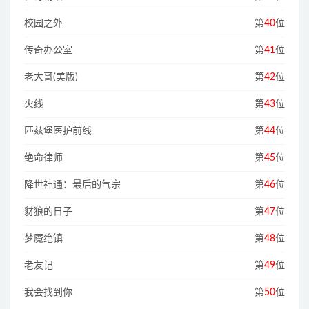
校园之外
第
40
位
传奇办公室
第
41
位
老大哥(美版)
第
42
位
火线
第
43
位
匹兹堡医护前线
第
44
位
绝命律师
第
45
位
降世神通：最后的气宗
第
46
位
豺狼的日子
第
47
位
梦魇绝镇
第
48
位
老友记
第
49
位
我会找到你
第
50
位