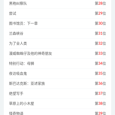
黑袍纠察队
第
28
位
尝试
第
29
位
图书馆员：下一章
第
30
位
兰森峡谷
第
31
位
为了全人类
第
32
位
漫威蜘蛛仔及他的神奇朋友
第
33
位
特别行动：母狮
第
34
位
夜访吸血鬼
第
35
位
斯巴达克斯：亚述家族
第
36
位
绝望写手
第
37
位
草原上的小木屋
第
38
位
怪奇物语
第
39
位