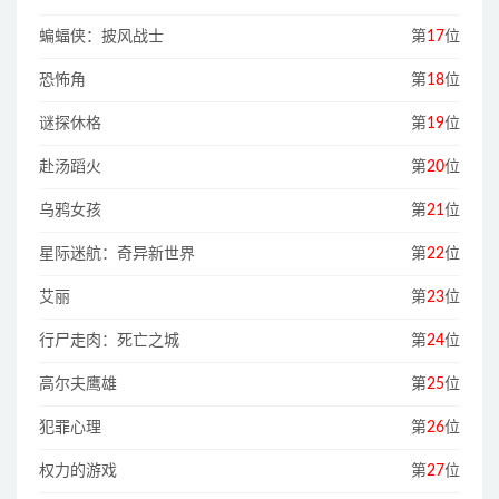
蝙蝠侠：披风战士
第
17
位
恐怖角
第
18
位
谜探休格
第
19
位
赴汤蹈火
第
20
位
乌鸦女孩
第
21
位
星际迷航：奇异新世界
第
22
位
艾丽
第
23
位
行尸走肉：死亡之城
第
24
位
高尔夫鹰雄
第
25
位
犯罪心理
第
26
位
权力的游戏
第
27
位