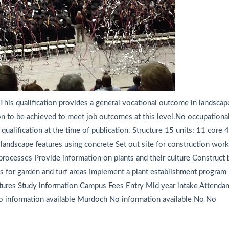
This qualification provides a general vocational outcome in landscap
ion to be achieved to meet job outcomes at this level.No occupationa
s qualification at the time of publication. Structure 15 units: 11 core 4
 landscape features using concrete Set out site for construction wor
processes Provide information on plants and their culture Construct 
s for garden and turf areas Implement a plant establishment program
atures Study information Campus Fees Entry Mid year intake Attenda
o information available Murdoch No information available No No