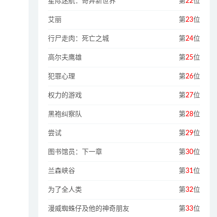
星际迷航：奇异新世界
第
22
位
艾丽
第
23
位
行尸走肉：死亡之城
第
24
位
高尔夫鹰雄
第
25
位
犯罪心理
第
26
位
权力的游戏
第
27
位
黑袍纠察队
第
28
位
尝试
第
29
位
图书馆员：下一章
第
30
位
兰森峡谷
第
31
位
为了全人类
第
32
位
漫威蜘蛛仔及他的神奇朋友
第
33
位