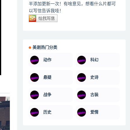
半添加更新一次！有啥意见，想看什么片都可
以写信告诉我哇！
美剧热门分类
动作
科幻
悬疑
史诗
战争
古装
历史
爱情