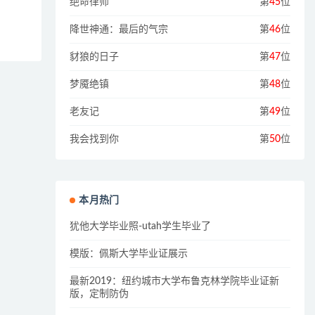
绝命律师
第
45
位
降世神通：最后的气宗
第
46
位
豺狼的日子
第
47
位
梦魇绝镇
第
48
位
老友记
第
49
位
我会找到你
第
50
位
本月热门
犹他大学毕业照-utah学生毕业了
模版：佩斯大学毕业证展示
最新2019：纽约城市大学布鲁克林学院毕业证新
版，定制防伪