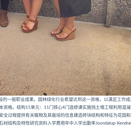
观建设的一般职业成果。园林绿化行业希望达到这一资格，以满足工作成
资格。结构15单元：11门核心4门选修课实施挡土墙工程利用混凝
安全过程提供有关植物及其栽培的信息建造砖块结构和特征为花园和
及特性研究资料入学费用年中入学出勤率Joondalup-Kendra