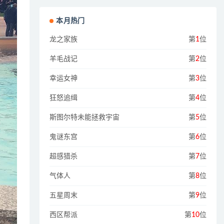
本月热门
龙之家族
第
1
位
羊毛战记
第
2
位
幸运女神
第
3
位
狂怒追缉
第
4
位
斯图尔特未能拯救宇宙
第
5
位
鬼谜东宫
第
6
位
超感猎杀
第
7
位
气体人
第
8
位
五星周末
第
9
位
西区帮派
第
10
位