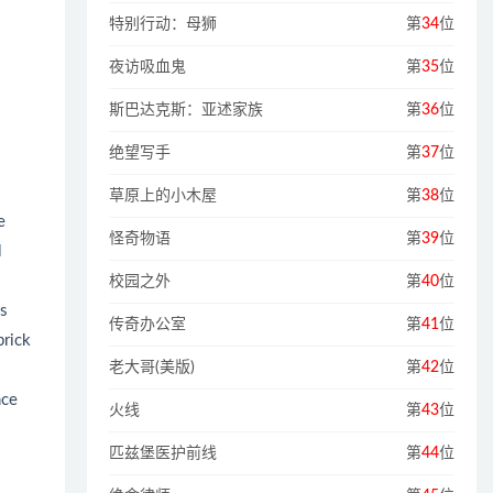
特别行动：母狮
第
34
位
夜访吸血鬼
第
35
位
斯巴达克斯：亚述家族
第
36
位
绝望写手
第
37
位
草原上的小木屋
第
38
位
e
怪奇物语
第
39
位
l
校园之外
第
40
位
ks
传奇办公室
第
41
位
brick
老大哥(美版)
第
42
位
nce
火线
第
43
位
匹兹堡医护前线
第
44
位