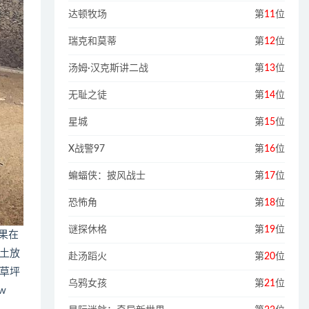
达顿牧场
第
11
位
瑞克和莫蒂
第
12
位
汤姆·汉克斯讲二战
第
13
位
无耻之徒
第
14
位
星城
第
15
位
X战警97
第
16
位
蝙蝠侠：披风战士
第
17
位
恐怖角
第
18
位
谜探休格
第
19
位
果在
土放
赴汤蹈火
第
20
位
草坪
乌鸦女孩
第
21
位
w