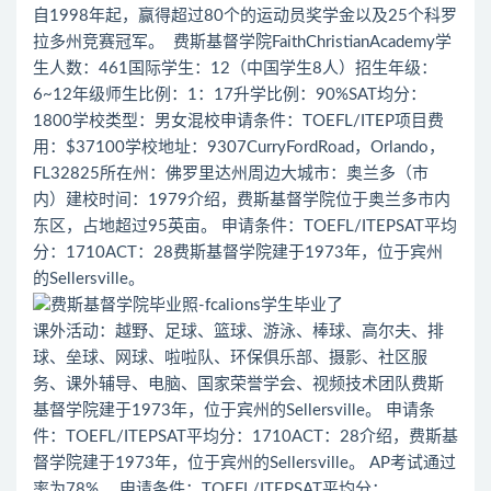
自1998年起，赢得超过80个的运动员奖学金以及25个科罗
拉多州竞赛冠军。 费斯基督学院FaithChristianAcademy学
生人数：461国际学生：12（中国学生8人）招生年级：
6~12年级师生比例：1：17升学比例：90%SAT均分：
1800学校类型：男女混校申请条件：TOEFL/ITEP项目费
用：$37100学校地址：9307CurryFordRoad，Orlando，
FL32825所在州：佛罗里达州周边大城市：奥兰多（市
内）建校时间：1979介绍，费斯基督学院位于奥兰多市内
东区，占地超过95英亩。 申请条件：TOEFL/ITEPSAT平均
分：1710ACT：28费斯基督学院建于1973年，位于宾州
的Sellersville。
课外活动：越野、足球、篮球、游泳、棒球、高尔夫、排
球、垒球、网球、啦啦队、环保俱乐部、摄影、社区服
务、课外辅导、电脑、国家荣誉学会、视频技术团队费斯
基督学院建于1973年，位于宾州的Sellersville。 申请条
件：TOEFL/ITEPSAT平均分：1710ACT：28介绍，费斯基
督学院建于1973年，位于宾州的Sellersville。 AP考试通过
率为78%。 申请条件：TOEFL/ITEPSAT平均分：