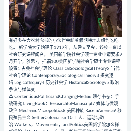
有好多在大农村念书的小伙伴会趁着假期特地去纽约吃吃
吃。 新学院大学始建于1919年，从建立至今，该校一直以
社会研究课程闻名。 美国新学院社会学硕士专业申请要求9
月开学，雅思7，托福100美国新学院社会学硕士专业课程
设置1 古典社会学理论 ClassicalSociologicalTheory2 当代
社会学理论 ContemporarySociologicalTheory3 探究逻
辑 LogicofInquiry4 历史社会学 HistoricalSociology5 政治
争议与媒体变
革 ContentiousPoliticsandChangingMedia6 现存书卷：手
稿研究 LivingBook：ResearchtoManuscript7 媒体与微观
政治 MediaandMicropolitics8 美国种族 RaceinAmerica9 移
民殖民主义 SettlerColonialism10 工人、运动与政
治 Workers，Movements，andPolitics美国新学院怎么样