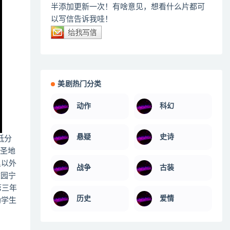
半添加更新一次！有啥意见，想看什么片都可
以写信告诉我哇！
美剧热门分类
动作
科幻
悬疑
史诗
最低分
离圣地
里以外
战争
古装
校园宁
第三年
历史
爱情
助学生