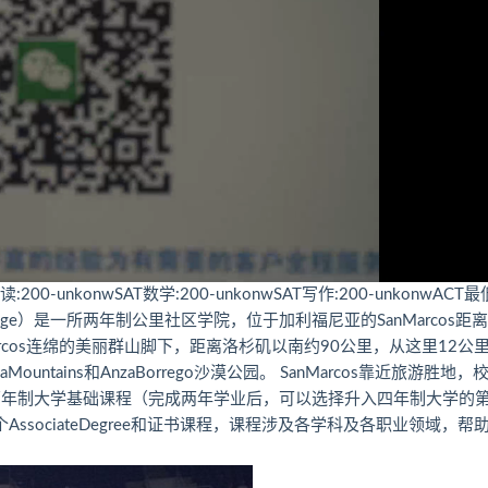
00-unkonwSAT数学:200-unkonwSAT写作:200-unkonwACT
llege）是一所两年制公里社区学院，位于加利福尼亚的SanMarcos距
arcos连绵的美丽群山脚下，距离洛杉矶以南约90公里，从这里12公
tains和AnzaBorrego沙漠公园。 SanMarcos靠近旅游胜地，
两年制大学基础课程（完成两年学业后，可以选择升入四年制大学的
0个AssociateDegree和证书课程，课程涉及各学科及各职业领域，帮