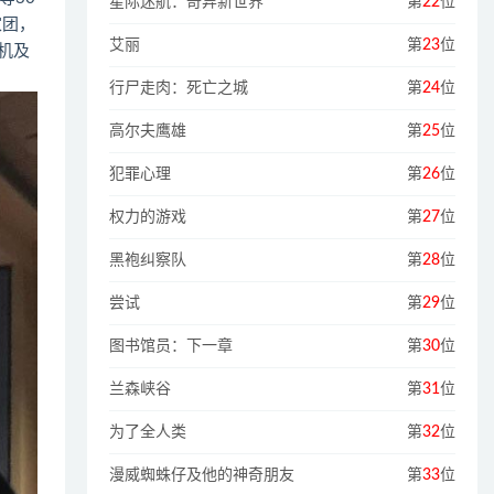
星际迷航：奇异新世界
第
22
位
家团，
艾丽
第
23
位
机及
行尸走肉：死亡之城
第
24
位
高尔夫鹰雄
第
25
位
犯罪心理
第
26
位
权力的游戏
第
27
位
黑袍纠察队
第
28
位
尝试
第
29
位
图书馆员：下一章
第
30
位
兰森峡谷
第
31
位
为了全人类
第
32
位
漫威蜘蛛仔及他的神奇朋友
第
33
位