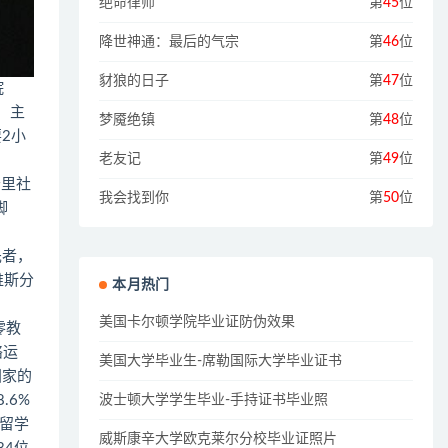
绝命律师
第
45
位
降世神通：最后的气宗
第
46
位
豺狼的日子
第
47
位
院
亩，主
梦魇绝镇
第
48
位
2小
老友记
第
49
位
制公里社
我会找到你
第
50
位
脚
先者，
维斯分
本月热门
美国卡尔顿学院毕业证防伪效果
零教
络运
美国大学毕业生-席勒国际大学毕业证书
国家的
波士顿大学学生毕业-手持证书毕业照
.6%
留学
威斯康辛大学欧克莱尔分校毕业证照片