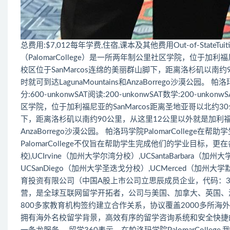
总费用:$7,012每年学费,住宿,课本及其他费用Out-of-StateTuit
（PalomarCollege）是一所两年制公里社区学院，位于加利
校区位于SanMarcos连绵的美丽群山脚下，距离洛杉矶以南
时就可到达LagunaMountains和AnzaBorrego沙漠公园
分:600-unkonwSAT阅读:200-unkonwSAT数学:200-unk
区学院，位于加利福尼亚的SanMarcos距离圣地亚哥以北约30
下，距离洛杉矶以南约90公里，从这里12公里以外就是加利福尼亚
AnzaBorrego沙漠公园。 帕洛玛学院PalomarColl
PalomarCollege不仅旨在帮助学生完成他们的学业目标，
校),UCIrvine（加州大学尔湾分校）,UCSantaBarbara（
UCSanDiego（加州大学圣迭戈分校）,UCMerced（加州大
育投资有限公司（中国A股上市公司立思辰成员企业，代码：3
营，是全球互联网留学开拓者，公司与美国、加拿大、英国、
800多家教育机构签约建立合作关系，协议覆盖2000多所海
拥有海外名校留学背景，高效有序的留学咨询系统和安全快捷