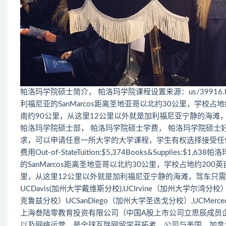
帕洛玛学院硕士简介， 帕洛玛学院课程设置来源：us/39916.h
利福尼亚的SanMarcos距离圣地亚哥以北约30公里，学校占地
南约90公里，从这里12公里以外就是加利福尼亚宁静的海滩，驾车只需
帕洛玛学院硕士部， 帕洛玛学院硕士学费， 帕洛玛学院硕士
求，可以申请任意一所大学的大学课程，学生有权选择接受任何一所大
费用Out-of-StateTuition:$5,374Books&Supplie
的SanMarcos距离圣地亚哥以北约30公里，学校占地约200
里，从这里12公里以外就是加利福尼亚宁静的海滩，驾车只需要2小时就可
UCDavis(加州大学戴维斯分校),UCIrvine（加州大学尔湾分校）,
克鲁兹分校）UCSanDiego（加州大学圣迭戈分校）,UCMerc
上海叁陆零教育投资有限公司（中国A股上市公司立思辰成员企
以及网络运营，是全球互联网留学开拓者，公司与美国、加拿