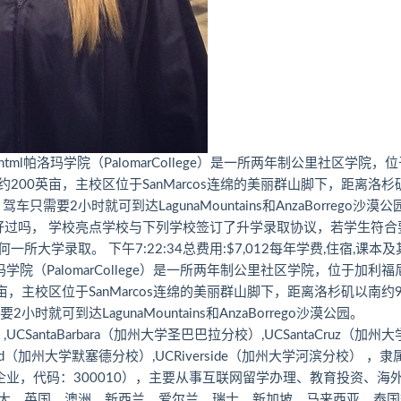
tml帕洛玛学院（PalomarCollege）是一所两年制公里社区学院，
约200英亩，主校区位于SanMarcos连绵的美丽群山脚下，距离洛杉
要2小时就可到达LagunaMountains和AnzaBorrego沙漠公
好过吗， 学校亮点学校与下列学校签订了升学录取协议，若学生符合
学录取。 下午7:22:34总费用:$7,012每年学费,住宿,课本及
s:$1,638帕洛玛学院（PalomarCollege）是一所两年制公里社区学院，位于加利
英亩，主校区位于SanMarcos连绵的美丽群山脚下，距离洛杉矶以南约
到达LagunaMountains和AnzaBorrego沙漠公园。
UCSantaBarbara（加州大学圣巴巴拉分校）,UCSantaCruz（加州
ed（加州大学默塞德分校）,UCRiverside（加州大学河滨分校） ，隶
业，代码：300010），主要从事互联网留学办理、教育投资、海
大、英国、澳洲、新西兰、爱尔兰、瑞士、新加坡、马来西亚、泰国