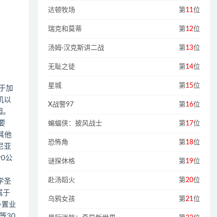
达顿牧场
第
11
位
瑞克和莫蒂
第
12
位
汤姆·汉克斯讲二战
第
13
位
无耻之徒
第
14
位
星城
第
15
位
位于加
矶以
X战警97
第
16
位
园。
要
蝙蝠侠：披风战士
第
17
位
其他
恐怖角
第
18
位
福尼亚
90公
谜探休格
第
19
位
赴汤蹈火
第
20
位
大学圣
属于
乌鸦女孩
第
21
位
外置业
等30