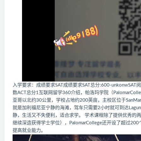
入学要求：成绩要求SAT成绩要求SAT总分:600-unkonwSAT阅读:2
数ACT总分1互联网留学360介绍，帕洛玛学院（PalomarCo
亚哥以北约30公里，学校占地约200英亩，主校区位于SanM
就是加利福尼亚宁静的海滩，驾车只需要2小时就可到达LagunaMoun
静，生活又不失便利，适合求学。 学术课程除了提供优秀的
继续深造获得学士学位），PalomarCollege还开设了超过20
提高就业能力。