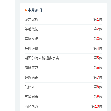
本月热门
龙之家族
第
1
位
羊毛战记
第
2
位
幸运女神
第
3
位
狂怒追缉
第
4
位
斯图尔特未能拯救宇宙
第
5
位
鬼谜东宫
第
6
位
超感猎杀
第
7
位
气体人
第
8
位
五星周末
第
9
位
西区帮派
第
10
位