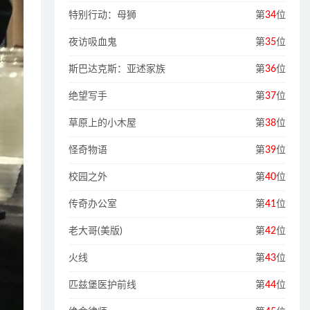
特别行动：母狮
第
34
位
夜访吸血鬼
第
35
位
斯巴达克斯：亚述家族
第
36
位
绝望写手
第
37
位
草原上的小木屋
第
38
位
怪奇物语
第
39
位
校园之外
第
40
位
传奇办公室
第
41
位
老大哥(美版)
第
42
位
火线
第
43
位
匹兹堡医护前线
第
44
位