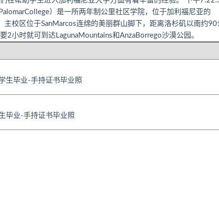
ge,我们在帮助学生进入加利福尼亚大学方面有着丰富的经验。 下午7:22:
院（PalomarCollege）是一所两年制公里社区学院，位于加利福尼亚的
亩，主校区位于SanMarcos连绵的美丽群山脚下，距离洛杉矶以南约90
到达LagunaMountains和AnzaBorrego沙漠公园。
学生毕业-手持证书毕业照
生毕业-手持证书毕业照