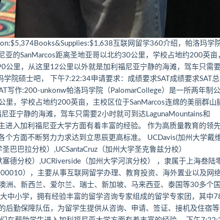
ion:$5,374Books&Supplies:$1,638互联网留学360介绍，帕洛玛学
福尼亚的SanMarcos距离圣地亚哥以北约30公里，学校占地约200英
约90公里，从这里12公里以外就是加利福尼亚宁静的海滩，驾车只需要
。 帕洛玛学院硕士吧， 下午7:22:34申请要求：成绩要求SAT成绩要求SAT总
onwSAT写作:200-unkonw帕洛玛学院（PalomarCollege）是一所两年
公里，学校占地约200英亩，主校区位于SanMarcos连绵的美丽群山
宁静的海滩，驾车只需要2小时就可到达LagunaMountains和
ege在帮助学生进入加利福尼亚大学方面有着丰富的经验。 作为高质量教育的领
更在各个方面不断努力力求达到立思辰更高标准。 UCDavis(加州大学戴
加州大学圣巴巴拉分校）,UCSantaCruz（加州大学圣克鲁兹分校）
学默塞德分校）,UCRiverside（加州大学河滨分校） ，隶属于上海叁陆
00010），主要从事互联网留学办理、教育投资、海外置业以及网
澳洲、新西兰、爱尔兰、瑞士、新加坡、马来西亚、泰国等30多个
外大中小学，拥有经验丰富的留学咨询专家组成的留学专家团，其中78
的后勤保障队伍，为留学生提供从咨询、申请、签证、接机及住宿等