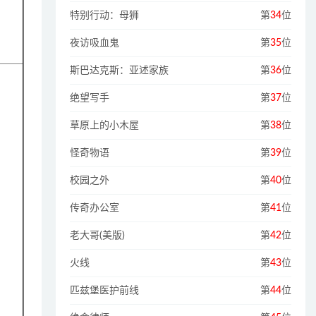
特别行动：母狮
第
34
位
夜访吸血鬼
第
35
位
斯巴达克斯：亚述家族
第
36
位
绝望写手
第
37
位
草原上的小木屋
第
38
位
怪奇物语
第
39
位
校园之外
第
40
位
传奇办公室
第
41
位
老大哥(美版)
第
42
位
火线
第
43
位
匹兹堡医护前线
第
44
位