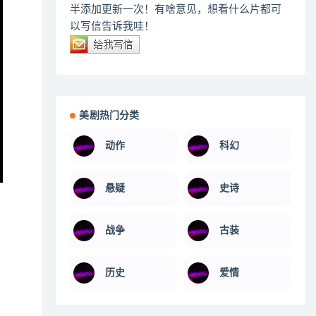
半添加更新一次！有啥意见，想看什么片都可
以写信告诉我哇！
美剧热门分类
动作
科幻
悬疑
史诗
战争
古装
历史
爱情