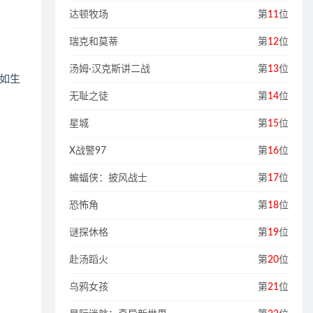
达顿牧场
第
11
位
瑞克和莫蒂
第
12
位
汤姆·汉克斯讲二战
第
13
位
如生
无耻之徒
第
14
位
星城
第
15
位
X战警97
第
16
位
蝙蝠侠：披风战士
第
17
位
恐怖角
第
18
位
谜探休格
第
19
位
赴汤蹈火
第
20
位
乌鸦女孩
第
21
位