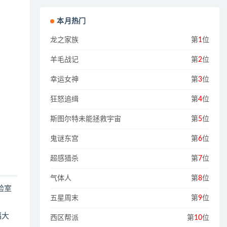
本月热门
龙之家族
第
1
位
羊毛战记
第
2
位
幸运女神
第
3
位
狂怒追缉
第
4
位
斯图尔特未能拯救宇宙
第
5
位
鬼谜东宫
第
6
位
超感猎杀
第
7
位
气体人
第
8
位
验室
五星周末
第
9
位
福大
西区帮派
第
10
位