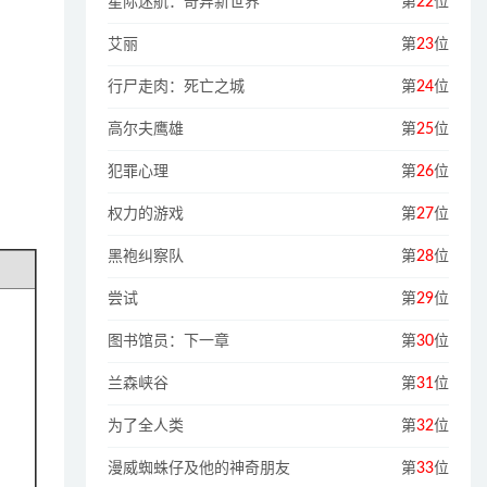
星际迷航：奇异新世界
第
22
位
艾丽
第
23
位
行尸走肉：死亡之城
第
24
位
高尔夫鹰雄
第
25
位
犯罪心理
第
26
位
权力的游戏
第
27
位
黑袍纠察队
第
28
位
尝试
第
29
位
图书馆员：下一章
第
30
位
兰森峡谷
第
31
位
为了全人类
第
32
位
漫威蜘蛛仔及他的神奇朋友
第
33
位