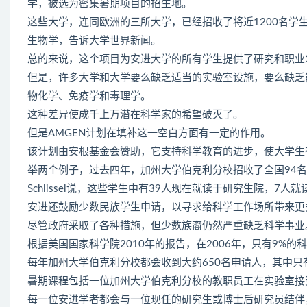
学，被选为密集暑期项目的招生地。
这些大学，连同欧洲的三所大学，已经招收了将近1200名学
生物学，告诉大学世界新闻。
总的来说，这个项目为安进大学的所有学生提供了研究和职业
但是，许多大学和大学要么缺乏适当的实验室设施，要么缺乏
物化学、免疫学和毒理学。
这种差异使成千上万潜在科学家的希望破灭了。
但是AMGEN计划在填补这一空白方面有一定的作用。
该计划由安根基金会赞助，它支持科学教育的进步，使大学生
举两个例子，过去四年，加州大学伯克利分校招收了全国94
Schlissel说，这些学生中有39人现在就读于研究生院，7
安进还鼓励少数民族学生申请，以寻求给科学工作场所带来更
尽管政府采取了各种措施，但少数族裔仍然严重缺乏科学事业
根据美国国家科学院2010年的报告，在2006年，只有9%
每年加州大学伯克利分校都会收到大约650名申请人，其中只
暑期课程包括一位加州大学伯克利分校的教职员工在实验室接受
每一位安进学者都会与一位现任的研究生或博士后研究员结伴