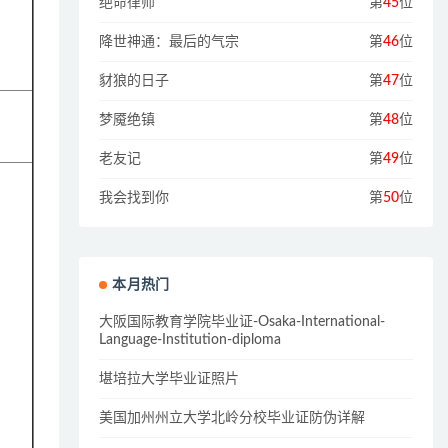
绝命律师
第
45
位
降世神通：最后的气宗
第
46
位
豺狼的日子
第
47
位
梦魇绝镇
第
48
位
老友记
第
49
位
我会找到你
第
50
位
本月热门
大阪国际教育学院毕业证-Osaka-International-
Language-Institution-diploma
堪培拉大学毕业证照片
美国加州州立大学北岭分校毕业证防伪详解