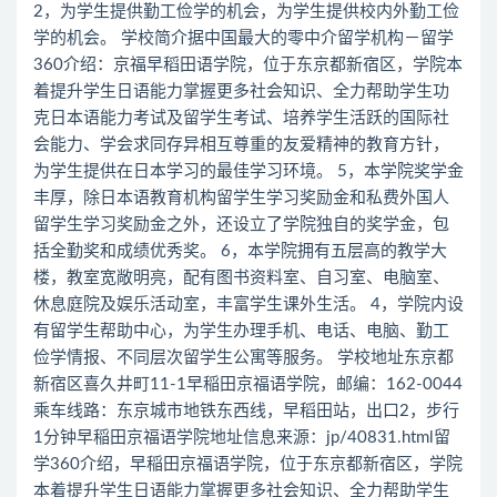
2，为学生提供勤工俭学的机会，为学生提供校内外勤工俭
学的机会。 学校简介据中国最大的零中介留学机构－留学
360介绍：京福早稻田语学院，位于东京都新宿区，学院本
着提升学生日语能力掌握更多社会知识、全力帮助学生功
克日本语能力考试及留学生考试、培养学生活跃的国际社
会能力、学会求同存异相互尊重的友爱精神的教育方针，
为学生提供在日本学习的最佳学习环境。 5，本学院奖学金
丰厚，除日本语教育机构留学生学习奖励金和私费外国人
留学生学习奖励金之外，还设立了学院独自的奖学金，包
括全勤奖和成绩优秀奖。 6，本学院拥有五层高的教学大
楼，教室宽敞明亮，配有图书资料室、自习室、电脑室、
休息庭院及娱乐活动室，丰富学生课外生活。 4，学院内设
有留学生帮助中心，为学生办理手机、电话、电脑、勤工
俭学情报、不同层次留学生公寓等服务。 学校地址东京都
新宿区喜久井町11-1早稲田京福语学院，邮编：162-0044
乘车线路：东京城市地铁东西线，早稻田站，出口2，步行
1分钟早稲田京福语学院地址信息来源：jp/40831.html留
学360介绍，早稲田京福语学院，位于东京都新宿区，学院
本着提升学生日语能力掌握更多社会知识、全力帮助学生