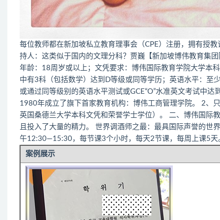
每位教师都在新加坡私立教育理事会（CPE）注册，拥有授教
持人：这类似于国内的文理分科？贾巍【新加坡博伟教育集团
年龄：18周岁或以上；文凭要求：博伟国际教育学院大学本科
中有3科（包括数学）达到D等级或同等学历；英语水平：至少达到
或通过同等级别的英语水平测试或GCE“O”水准英文考试中
1980年成立了旗下首家教育机构：博伟工商管理学院。 2
英国桑德兰大学本科文凭和荣誉学士学位）。 二、博伟国际
且投入了大量的精力。 世界调酒师之最：最具国际声誉的世界调酒
午12:30—15:30，每节课3个小时，每天2节课，每周上课5天
案例展示