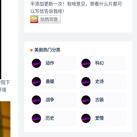
半添加更新一次！有啥意见，想看什么片都可
以写信告诉我哇！
美剧热门分类
动作
科幻
悬疑
史诗
学院下
环境
战争
古装
历史
爱情