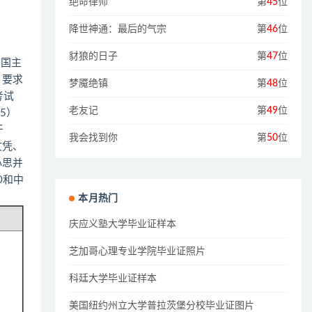
绝命律师
第
45
位
降世神通：最后的气宗
第
46
位
豺狼的日子
第
47
位
出国主
，要求
梦魇绝镇
第
48
位
考试
老友记
第
49
位
5）
于
我会找到你
第
50
位
文凭、
心思并
0和中
本月热门
庆应义塾大学毕业证样本
芝加哥心理专业学院毕业证照片
科廷大学毕业证样本
美国纽约州立大学普拉茨堡分校毕业证图片