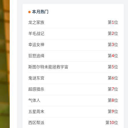
本月热门
龙之家族
第
1
位
羊毛战记
第
2
位
幸运女神
第
3
位
狂怒追缉
第
4
位
斯图尔特未能拯救宇宙
第
5
位
鬼谜东宫
第
6
位
超感猎杀
第
7
位
气体人
第
8
位
五星周末
第
9
位
西区帮派
第
10
位