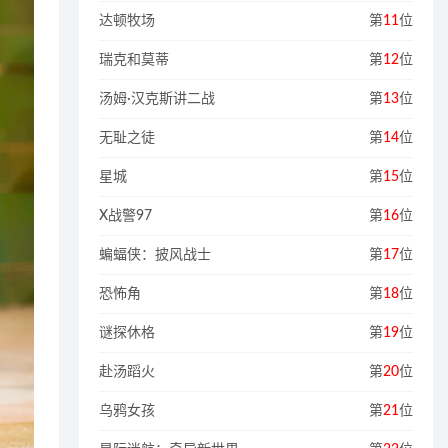
达顿牧场
第
11
位
瑞克和莫蒂
第
12
位
汤姆·汉克斯讲二战
第
13
位
无耻之徒
第
14
位
星城
第
15
位
X战警97
第
16
位
蝙蝠侠：披风战士
第
17
位
恐怖角
第
18
位
谜探休格
第
19
位
赴汤蹈火
第
20
位
乌鸦女孩
第
21
位