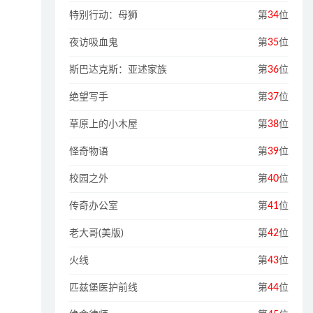
特别行动：母狮
第
34
位
夜访吸血鬼
第
35
位
斯巴达克斯：亚述家族
第
36
位
绝望写手
第
37
位
草原上的小木屋
第
38
位
怪奇物语
第
39
位
校园之外
第
40
位
传奇办公室
第
41
位
老大哥(美版)
第
42
位
火线
第
43
位
匹兹堡医护前线
第
44
位