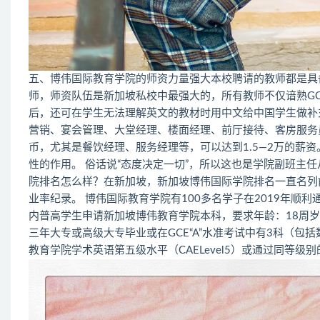
五、博伟国际教育学院的师资力量强大本校聘请的教师都是具备丰
师，师资队伍是新加坡私校中最强大的，所有教师不仅谙熟GCE
后，还可在学生无法理解英文的教材时用中文给中国学生做补
营销、宴会管理、大堂经理、楼面经理、前厅接待、客房服务员/
币，尤其是餐饮经理、服务经理等，可以达到1.5—2万的薪
性的作用。 俗话说“态度决定一切”，所以这也是学院副班主
院排名怎么样？在新加坡，新加坡博伟国际学院排名一直名列
业率纪录。 博伟国际教育学院有100多名学子在2019年顺
内普高学生申请新加坡博伟教育学院本科，要求年龄：18周
三年大专或高级大专毕业或在GCE“A”水准考试中有3科（包
教育学院学术英语第五级水平（CAELevel5）或通过同等级