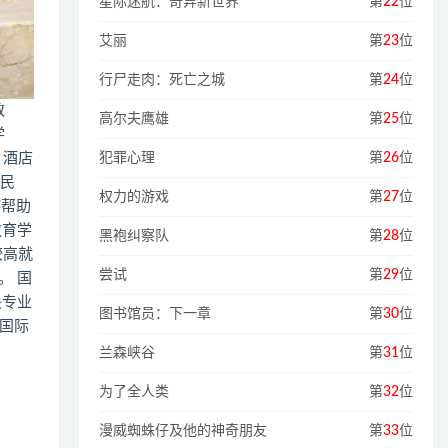
星际迷航：奇异新世界
第
22
位
艾丽
第
23
位
行尸走肉：死亡之城
第
24
位
教
高尔夫鹰雄
第
25
位
学
犯罪心理
第
26
位
、酒店
人民
权力的游戏
第
27
位
游帮助
教育学
黑袍纠察队
第
28
位
较高就
尝试
第
29
位
。 国
关专业
图书馆员：下一章
第
30
位
伟国际
兰森峡谷
第
31
位
为了全人类
第
32
位
漫威蜘蛛仔及他的神奇朋友
第
33
位