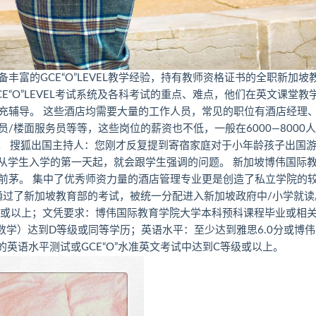
富的GCE“O”LEVEL教学经验，持有教师资格证书的全职新加坡
“O”LEVEL考试系统及各科考试的重点、难点，他们在英文课堂教
充辅导。 这些酒店均需要大量的工作人员，常见的职位有酒店经理
楼面服务员等等，这些岗位的薪资也不低，一般在6000—8000
资。 搜狐出国主持人：您刚才反复提到寄宿家庭对于小年龄孩子出国
任从学生入学的第一天起，就会跟学生强调的问题。 新加坡博伟国际
前茅。 集中了优秀师资力量的酒店管理专业更是创造了私立学院的
利通过了新加坡教育部的考试，被统一分配进入新加坡政府中/小学就读
岁或以上；文凭要求：博伟国际教育学院大学本科预科课程毕业或相
括数学）达到D等级或同等学历；英语水平：至少达到雅思6.0分或博
别的英语水平测试或GCE“O”水准英文考试中达到C等级或以上。