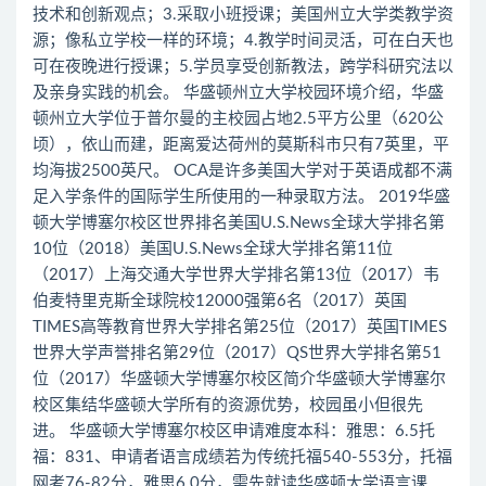
技术和创新观点；3.采取小班授课；美国州立大学类教学资
源；像私立学校一样的环境；4.教学时间灵活，可在白天也
可在夜晚进行授课；5.学员享受创新教法，跨学科研究法以
及亲身实践的机会。 华盛顿州立大学校园环境介绍，华盛
顿州立大学位于普尔曼的主校园占地2.5平方公里（620公
顷），依山而建，距离爱达荷州的莫斯科市只有7英里，平
均海拔2500英尺。 OCA是许多美国大学对于英语成都不满
足入学条件的国际学生所使用的一种录取方法。 2019华盛
顿大学博塞尔校区世界排名美国U.S.News全球大学排名第
10位（2018）美国U.S.News全球大学排名第11位
（2017）上海交通大学世界大学排名第13位（2017）韦
伯麦特里克斯全球院校12000强第6名（2017）英国
TIMES高等教育世界大学排名第25位（2017）英国TIMES
世界大学声誉排名第29位（2017）QS世界大学排名第51
位（2017）华盛顿大学博塞尔校区简介华盛顿大学博塞尔
校区集结华盛顿大学所有的资源优势，校园虽小但很先
进。 华盛顿大学博塞尔校区申请难度本科：雅思：6.5托
福：831、申请者语言成绩若为传统托福540-553分，托福
网考76-82分，雅思6.0分，需先就读华盛顿大学语言课