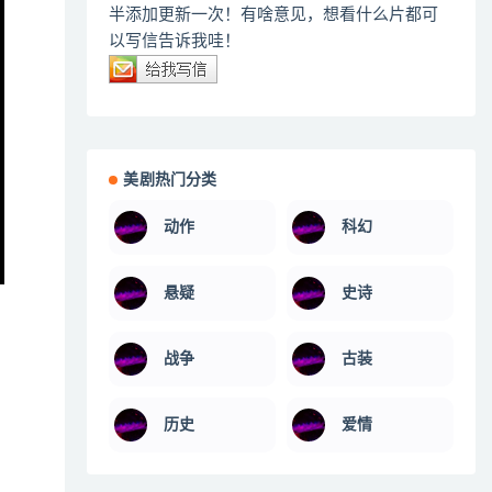
半添加更新一次！有啥意见，想看什么片都可
以写信告诉我哇！
美剧热门分类
动作
科幻
悬疑
史诗
战争
古装
历史
爱情