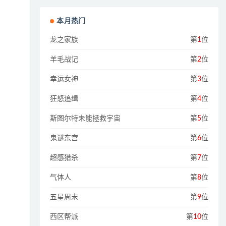
本月热门
龙之家族
第
1
位
羊毛战记
第
2
位
幸运女神
第
3
位
狂怒追缉
第
4
位
斯图尔特未能拯救宇宙
第
5
位
鬼谜东宫
第
6
位
超感猎杀
第
7
位
气体人
第
8
位
五星周末
第
9
位
西区帮派
第
10
位