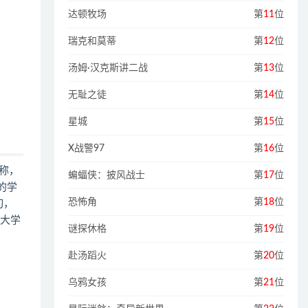
达顿牧场
第
11
位
瑞克和莫蒂
第
12
位
汤姆·汉克斯讲二战
第
13
位
无耻之徒
第
14
位
星城
第
15
位
X战警97
第
16
位
称，
蝙蝠侠：披风战士
第
17
位
的学
恐怖角
第
18
位
切，
各大学
谜探休格
第
19
位
赴汤蹈火
第
20
位
乌鸦女孩
第
21
位