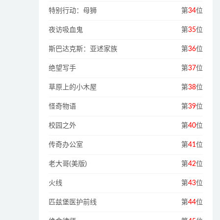
特别行动：母狮
第
34
位
夜访吸血鬼
第
35
位
斯巴达克斯：亚述家族
第
36
位
绝望写手
第
37
位
草原上的小木屋
第
38
位
怪奇物语
第
39
位
校园之外
第
40
位
传奇办公室
第
41
位
老大哥(美版)
第
42
位
火线
第
43
位
匹兹堡医护前线
第
44
位