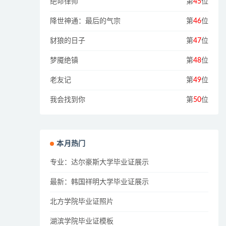
绝命律师
第
45
位
降世神通：最后的气宗
第
46
位
豺狼的日子
第
47
位
梦魇绝镇
第
48
位
老友记
第
49
位
我会找到你
第
50
位
本月热门
专业：达尔豪斯大学毕业证展示
最新：韩国祥明大学毕业证展示
北方学院毕业证照片
湖滨学院毕业证模板