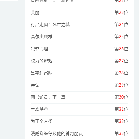
星际迷航：奇异新世界
第
22
位
艾丽
第
23
位
行尸走肉：死亡之城
第
24
位
高尔夫鹰雄
第
25
位
犯罪心理
第
26
位
权力的游戏
第
27
位
黑袍纠察队
第
28
位
尝试
第
29
位
图书馆员：下一章
第
30
位
兰森峡谷
第
31
位
为了全人类
第
32
位
漫威蜘蛛仔及他的神奇朋友
第
33
位