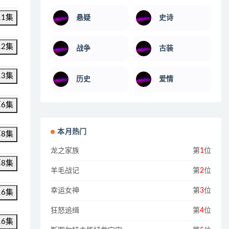
11集
悬疑
史诗
12集
战争
古装
13集
历史
爱情
第6集
本月热门
第8集
龙之家族
第
1
位
第8集
羊毛战记
第
2
位
幸运女神
第
3
位
16集
狂怒追缉
第
4
位
16集