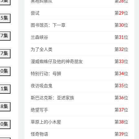
15集
黑袍纠察队
第
28
位
尝试
第
29
位
15集
图书馆员：下一章
第
30
位
第7集
兰森峡谷
第
31
位
为了全人类
第
32
位
第7集
漫威蜘蛛仔及他的神奇朋友
第
33
位
10集
特别行动：母狮
第
34
位
夜访吸血鬼
第
35
位
11集
斯巴达克斯：亚述家族
第
36
位
18集
绝望写手
第
37
位
草原上的小木屋
第
38
位
10集
怪奇物语
第
39
位