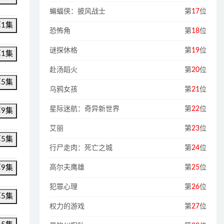
蝙蝠侠：披风战士
第
17
位
第1集
恐怖角
第
18
位
谜探休格
第
19
位
第1集
赴汤蹈火
第
20
位
第5集
乌鸦女孩
第
21
位
星际迷航：奇异新世界
第
22
位
第9集
艾丽
第
23
位
第5集
行尸走肉：死亡之城
第
24
位
第9集
高尔夫鹰雄
第
25
位
犯罪心理
第
26
位
第5集
权力的游戏
第
27
位