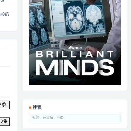
3 周一
色彩的
2季-
搜索
19集