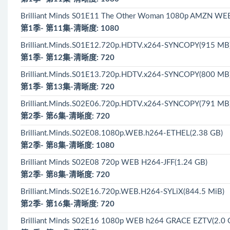
Brilliant Minds S01E11 The Other Woman 1080p AMZN WE
第1季- 第11集-清晰度: 1080
Brilliant.Minds.S01E12.720p.HDTV.x264-SYNCOPY(915 MB
第1季- 第12集-清晰度: 720
Brilliant.Minds.S01E13.720p.HDTV.x264-SYNCOPY(800 MB
第1季- 第13集-清晰度: 720
Brilliant.Minds.S02E06.720p.HDTV.x264-SYNCOPY(791 MB
第2季- 第6集-清晰度: 720
Brilliant.Minds.S02E08.1080p.WEB.h264-ETHEL(2.38 GB)
第2季- 第8集-清晰度: 1080
Brilliant Minds S02E08 720p WEB H264-JFF(1.24 GB)
第2季- 第8集-清晰度: 720
Brilliant.Minds.S02E16.720p.WEB.H264-SYLiX(844.5 MiB)
第2季- 第16集-清晰度: 720
Brilliant Minds S02E16 1080p WEB h264 GRACE EZTV(2.0 