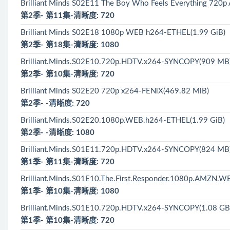
Brilliant Minds S02E11 The Boy Who Feels Everything 7
第2季- 第11集-清晰度: 720
Brilliant Minds S02E18 1080p WEB h264-ETHEL(1.99 GiB)
第2季- 第18集-清晰度: 1080
Brilliant.Minds.S02E10.720p.HDTV.x264-SYNCOPY(909 MB
第2季- 第10集-清晰度: 720
Brilliant Minds S02E20 720p x264-FENiX(469.82 MiB)
第2季- -清晰度: 720
Brilliant.Minds.S02E20.1080p.WEB.h264-ETHEL(1.99 GiB)
第2季- -清晰度: 1080
Brilliant.Minds.S01E11.720p.HDTV.x264-SYNCOPY(824 MB
第1季- 第11集-清晰度: 720
Brilliant.Minds.S01E10.The.First.Responder.1080p.AMZN.
第1季- 第10集-清晰度: 1080
Brilliant.Minds.S01E10.720p.HDTV.x264-SYNCOPY(1.08 GB
第1季- 第10集-清晰度: 720