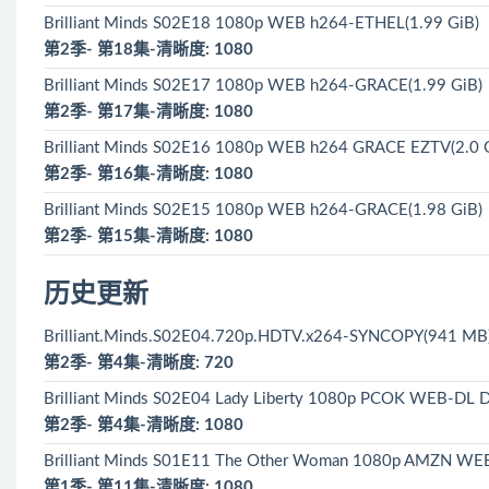
Brilliant Minds S02E18 1080p WEB h264-ETHEL(1.99 GiB)
第2季- 第18集-清晰度: 1080
Brilliant Minds S02E17 1080p WEB h264-GRACE(1.99 GiB)
第2季- 第17集-清晰度: 1080
Brilliant Minds S02E16 1080p WEB h264 GRACE EZTV(2.0 
第2季- 第16集-清晰度: 1080
Brilliant Minds S02E15 1080p WEB h264-GRACE(1.98 GiB)
第2季- 第15集-清晰度: 1080
历史更新
Brilliant.Minds.S02E04.720p.HDTV.x264-SYNCOPY(941 MB
第2季- 第4集-清晰度: 720
Brilliant Minds S02E04 Lady Liberty 1080p PCOK WEB-DL
第2季- 第4集-清晰度: 1080
Brilliant Minds S01E11 The Other Woman 1080p AMZN WE
第1季- 第11集-清晰度: 1080