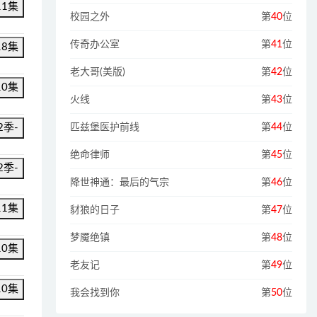
11集
校园之外
第
40
位
传奇办公室
第
41
位
18集
老大哥(美版)
第
42
位
10集
火线
第
43
位
2季-
匹兹堡医护前线
第
44
位
绝命律师
第
45
位
2季-
降世神通：最后的气宗
第
46
位
11集
豺狼的日子
第
47
位
梦魇绝镇
第
48
位
10集
老友记
第
49
位
10集
我会找到你
第
50
位