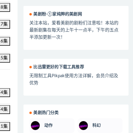
18集
美剧粉-①家纯粹的美剧网
关注本站，爱看美剧的剧粉们注意啦！本站的
17集
最新剧集在每天的上午十一点半，下午的五点
半添加更新一次！
16集
15集
比迅雷更好的下载工具推荐
无限制工具Pikpak使用方法详解，会员介绍及
优势
第4集
第4集
美剧热门分类
动作
科幻
11集