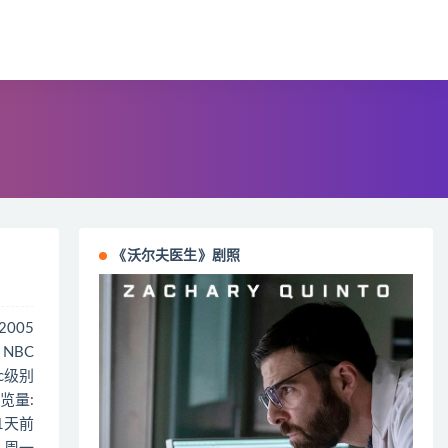
《沃尔夫医生》剧照
22005
 NBC
 c级别
览量:
31天前