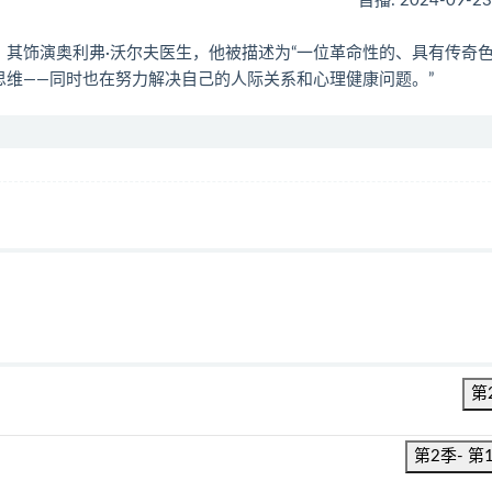
首播: 2024-09-2
f》，其饰演奥利弗·沃尔夫医生，他被描述为“一位革命性的、具有传奇
思维——同时也在努力解决自己的人际关系和心理健康问题。”
第
第2季- 第