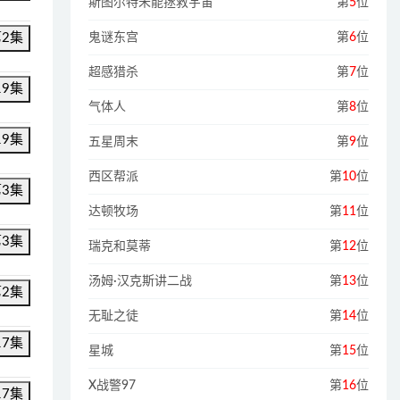
斯图尔特未能拯救宇宙
第
5
位
第2集
鬼谜东宫
第
6
位
超感猎杀
第
7
位
19集
气体人
第
8
位
19集
五星周末
第
9
位
西区帮派
第
10
位
第3集
达顿牧场
第
11
位
第3集
瑞克和莫蒂
第
12
位
汤姆·汉克斯讲二战
第
13
位
第2集
无耻之徒
第
14
位
17集
星城
第
15
位
X战警97
第
16
位
17集