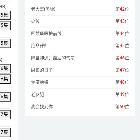
MB)
老大哥(美版)
第
42
位
第5集
火线
第
43
位
第5集
匹兹堡医护前线
第
44
位
第5集
绝命律师
第
45
位
降世神通：最后的气宗
第
46
位
)
第6集
豺狼的日子
第
47
位
第6集
梦魇绝镇
第
48
位
老友记
第
49
位
第6集
我会找到你
第
50
位
第7集
第7集