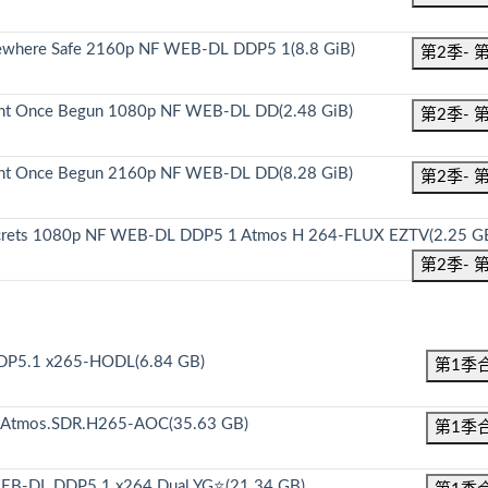
where Safe 2160p NF WEB-DL DDP5 1(8.8 GiB)
第2季- 
ht Once Begun 1080p NF WEB-DL DD(2.48 GiB)
第2季- 
ht Once Begun 2160p NF WEB-DL DD(8.28 GiB)
第2季- 
 Secrets 1080p NF WEB-DL DDP5 1 Atmos H 264-FLUX EZTV(2.25 G
第2季- 
 DDP5.1 x265-HODL(6.84 GB)
第1季
1.Atmos.SDR.H265-AOC(35.63 GB)
第1季
WEB-DL.DDP5.1.x264.Dual.YG⭐(21.34 GB)