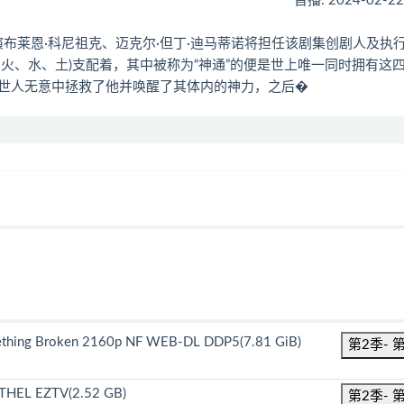
首播: 2024-02-2
导演布莱恩·科尼祖克、迈克尔·但丁·迪马蒂诺将担任该剧集创剧人及执
火、水、土)支配着，其中被称为“神通”的便是世上唯一同时拥有这
世人无意中拯救了他并唤醒了其体内的神力，之后�
thing Broken 2160p NF WEB-DL DDP5(7.81 GiB)
第2季- 
ETHEL EZTV(2.52 GB)
第2季- 