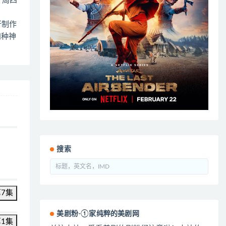
2 周四
行制作
四种神
搜索
第7集
美剧粉-①家纯粹的美剧网
第1集