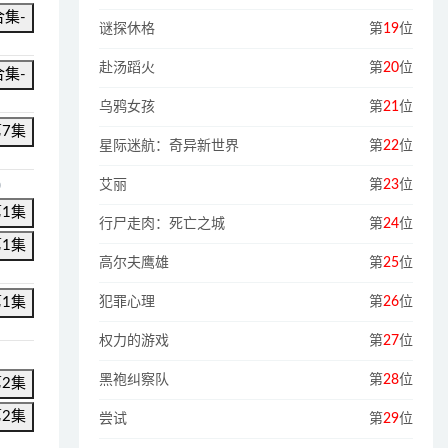
合集-
谜探休格
第
19
位
赴汤蹈火
第
20
位
合集-
乌鸦女孩
第
21
位
第7集
星际迷航：奇异新世界
第
22
位
艾丽
第
23
位
)
第1集
行尸走肉：死亡之城
第
24
位
第1集
高尔夫鹰雄
第
25
位
犯罪心理
第
26
位
第1集
权力的游戏
第
27
位
黑袍纠察队
第
28
位
第2集
第2集
尝试
第
29
位