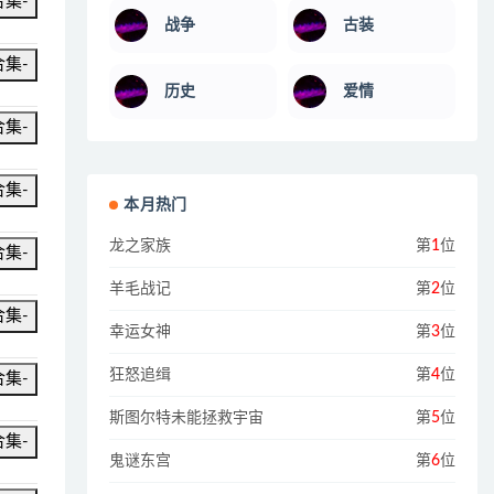
合集-
战争
古装
合集-
历史
爱情
合集-
合集-
本月热门
龙之家族
第
1
位
合集-
羊毛战记
第
2
位
合集-
幸运女神
第
3
位
狂怒追缉
第
4
位
合集-
斯图尔特未能拯救宇宙
第
5
位
合集-
鬼谜东宫
第
6
位