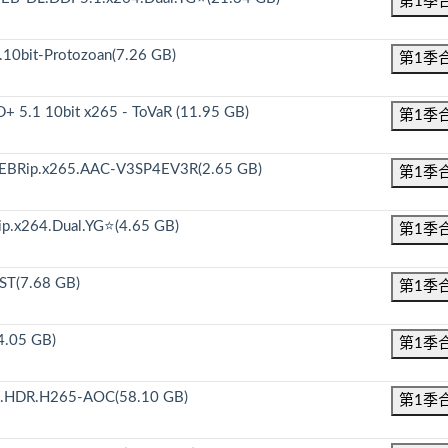
第1季
.10bit-Protozoan(7.26 GB)
第1季
+ 5.1 10bit x265 - ToVaR (11.95 GB)
第1季
.WEBRip.x265.AAC-V3SP4EV3R(2.65 GB)
第1季
p.x264.Dual.YG⭐(4.65 GB)
第1季
ST(7.68 GB)
第1季
4.05 GB)
第1季
s.HDR.H265-AOC(58.10 GB)
第1季