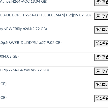
1.Atmos.H264-AOC(19.94 GB)
第1季
.WEB-DL.DDP5.1.x264-LiTTLEBLUEMAN[TGx](19.02 GB)
第1季
p.NF.WEBRip.x264(2.72 GB)
第1季
0p.NF.WEB-DL.DDP5.1.x2(19.02 GB)
第1季
00(4.08 GB)
第1季
BRip.x264-GalaxyTV(2.72 GB)
第1季
 GB)
第1季
 GB)
第1季