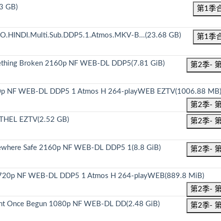
3 GB)
第1季
O.HINDI.Multi.Sub.DDP5.1.Atmos.MKV-B...(23.68 GB)
第1季
thing Broken 2160p NF WEB-DL DDP5(7.81 GiB)
第2季- 
 720p NF WEB-DL DDP5 1 Atmos H 264-playWEB EZTV(1006.88 MB
第2季- 
ETHEL EZTV(2.52 GB)
第2季- 
where Safe 2160p NF WEB-DL DDP5 1(8.8 GiB)
第2季- 
un 720p NF WEB-DL DDP5 1 Atmos H 264-playWEB(889.8 MiB)
第2季- 
ht Once Begun 1080p NF WEB-DL DD(2.48 GiB)
第2季- 