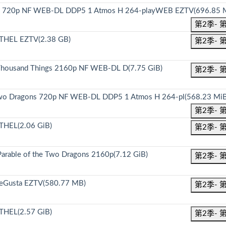
ings 720p NF WEB-DL DDP5 1 Atmos H 264-playWEB EZTV(696.85 
第2季- 
ETHEL EZTV(2.38 GB)
第2季- 
housand Things 2160p NF WEB-DL D(7.75 GiB)
第2季- 
e Two Dragons 720p NF WEB-DL DDP5 1 Atmos H 264-pl(568.23 MiB
第2季- 
THEL(2.06 GiB)
第2季- 
able of the Two Dragons 2160p(7.12 GiB)
第2季- 
MeGusta EZTV(580.77 MB)
第2季- 
THEL(2.57 GiB)
第2季- 