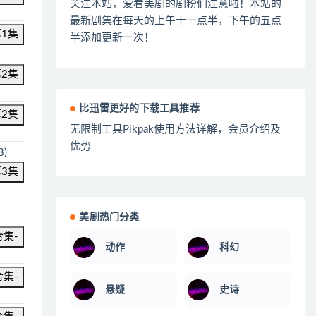
关注本站，爱看美剧的剧粉们注意啦！本站的
最新剧集在每天的上午十一点半，下午的五点
第1集
半添加更新一次！
第2集
比迅雷更好的下载工具推荐
第2集
无限制工具Pikpak使用方法详解，会员介绍及
优势
B)
第3集
美剧热门分类
合集-
动作
科幻
合集-
悬疑
史诗