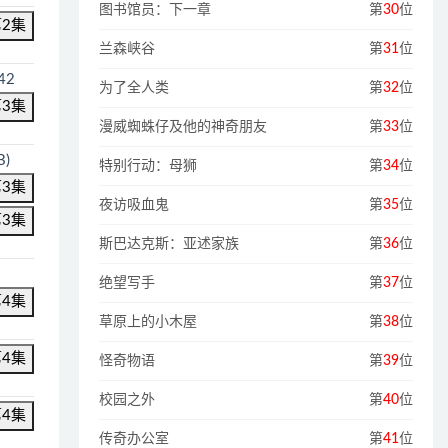
图书馆员：下一章
第
30
位
第2集
兰森峡谷
第
31
位
.42
为了全人类
第
32
位
第3集
漫威蜘蛛仔及他的神奇朋友
第
33
位
B)
特别行动：母狮
第
34
位
第3集
夜访吸血鬼
第
35
位
第3集
斯巴达克斯：亚述家族
第
36
位
绝望写手
第
37
位
第4集
草原上的小木屋
第
38
位
第4集
怪奇物语
第
39
位
校园之外
第
40
位
第4集
传奇办公室
第
41
位