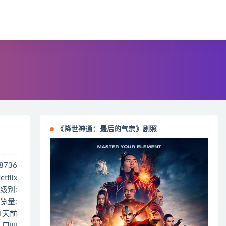
《降世神通：最后的气宗》剧照
18736
tflix
级别:
览量:
31天前