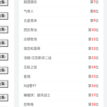
超感猎杀
第
7
位
合集-
气体人
第
8
位
合集-
五星周末
第
9
位
合集-
西区帮派
第
10
位
达顿牧场
第
11
位
合集-
瑞克和莫蒂
第
12
位
合集-
汤姆·汉克斯讲二战
第
13
位
无耻之徒
第
14
位
合集-
星城
第
15
位
合集-
X战警97
第
16
位
蝙蝠侠：披风战士
第
17
位
合集-
恐怖角
第
18
位