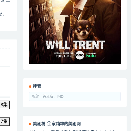
3 周二
受，
搜索
18集
17集
美剧粉-①家纯粹的美剧网