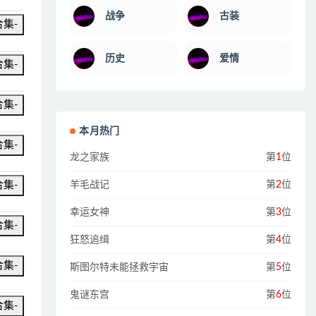
战争
古装
合集-
历史
爱情
合集-
合集-
本月热门
合集-
龙之家族
第
1
位
合集-
羊毛战记
第
2
位
幸运女神
第
3
位
合集-
狂怒追缉
第
4
位
合集-
斯图尔特未能拯救宇宙
第
5
位
鬼谜东宫
第
6
位
合集-