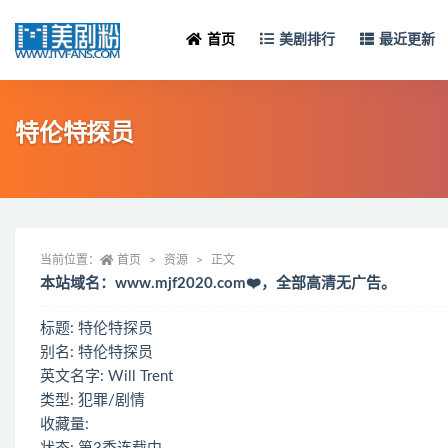
首页
美剧排行
最近更新
特伦特探员
当前位置：
首页
资源
正文
本站域名：www.mjf2020.com❤️，全部高清无广告。
标题: 特伦特探员
别名: 特伦特探员
英文名字: Will Trent
类型: 犯罪/剧情
收藏量: