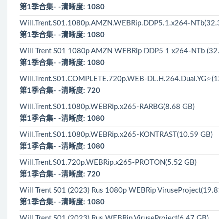
第1季合集- -清晰度: 1080
Will.Trent.S01.1080p.AMZN.WEBRip.DDP5.1.x264-NTb(32.
第1季合集- -清晰度: 1080
Will Trent S01 1080p AMZN WEBRip DDP5 1 x264-NTb (32
第1季合集- -清晰度: 1080
Will.Trent.S01.COMPLETE.720p.WEB-DL.H.264.Dual.YG⭐(1
第1季合集- -清晰度: 720
Will.Trent.S01.1080p.WEBRip.x265-RARBG(8.68 GB)
第1季合集- -清晰度: 1080
Will.Trent.S01.1080p.WEBRip.x265-KONTRAST(10.59 GB)
第1季合集- -清晰度: 1080
Will.Trent.S01.720p.WEBRip.x265-PROTON(5.52 GB)
第1季合集- -清晰度: 720
Will Trent S01 (2023) Rus 1080р WEBRip ViruseProject(19.
第1季合集- -清晰度: 1080
Will Trent S01 (2023) Rus WEBRip ViruseProject(6.47 GB)