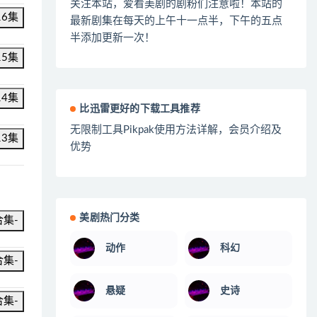
关注本站，爱看美剧的剧粉们注意啦！本站的
16集
最新剧集在每天的上午十一点半，下午的五点
半添加更新一次！
15集
14集
比迅雷更好的下载工具推荐
无限制工具Pikpak使用方法详解，会员介绍及
13集
优势
美剧热门分类
合集-
动作
科幻
合集-
悬疑
史诗
合集-