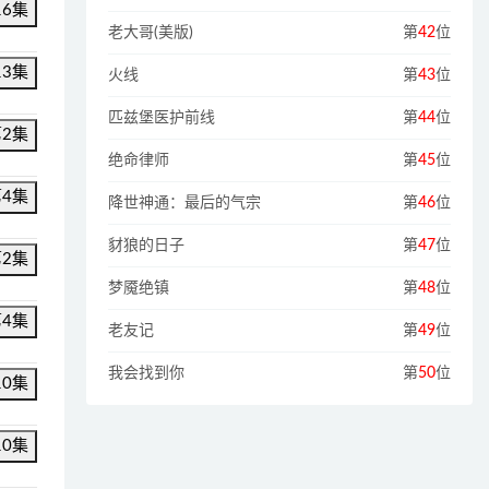
16集
老大哥(美版)
第
42
位
13集
火线
第
43
位
匹兹堡医护前线
第
44
位
第2集
绝命律师
第
45
位
第4集
降世神通：最后的气宗
第
46
位
豺狼的日子
第
47
位
第2集
梦魇绝镇
第
48
位
第4集
老友记
第
49
位
我会找到你
第
50
位
10集
10集