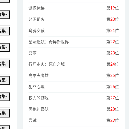
谜探休格
第
19
位
合集-
赴汤蹈火
第
20
位
合集-
乌鸦女孩
第
21
位
星际迷航：奇异新世界
第
22
位
合集-
艾丽
第
23
位
合集-
行尸走肉：死亡之城
第
24
位
高尔夫鹰雄
第
25
位
合集-
犯罪心理
第
26
位
合集-
权力的游戏
第
27
位
黑袍纠察队
第
28
位
合集-
尝试
第
29
位