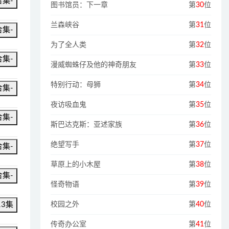
合集-
图书馆员：下一章
第
30
位
兰森峡谷
第
31
位
合集-
为了全人类
第
32
位
合集-
漫威蜘蛛仔及他的神奇朋友
第
33
位
特别行动：母狮
第
34
位
合集-
夜访吸血鬼
第
35
位
合集-
斯巴达克斯：亚述家族
第
36
位
绝望写手
第
37
位
合集-
草原上的小木屋
第
38
位
合集-
怪奇物语
第
39
位
13集
校园之外
第
40
位
传奇办公室
第
41
位