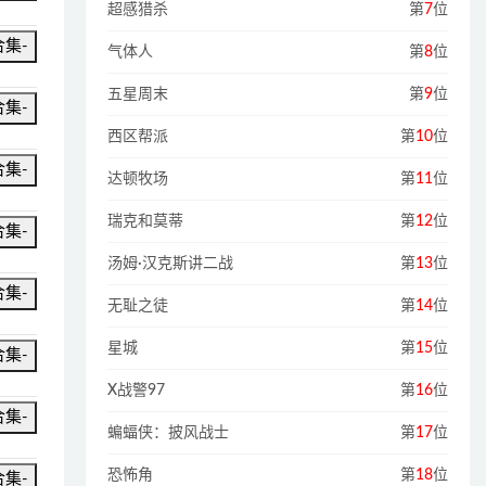
超感猎杀
第
7
位
合集-
气体人
第
8
位
五星周末
第
9
位
合集-
西区帮派
第
10
位
合集-
达顿牧场
第
11
位
瑞克和莫蒂
第
12
位
合集-
汤姆·汉克斯讲二战
第
13
位
合集-
无耻之徒
第
14
位
星城
第
15
位
合集-
X战警97
第
16
位
合集-
蝙蝠侠：披风战士
第
17
位
恐怖角
第
18
位
合集-