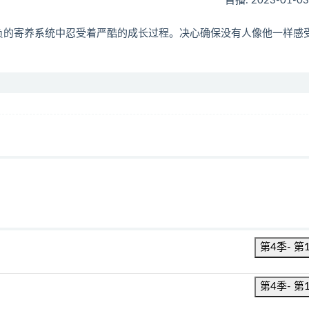
首播: 2023-01-0
重负的寄养系统中忍受着严酷的成长过程。决心确保没有人像他一样感
第4季- 第
第4季- 第