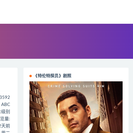
《特伦特探员》剧照
43592
 ABC
 c级别
览量:
92天前