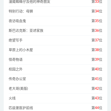
漫威蜘蛛仔及他的神奇朋友
第
33
位
特别行动：母狮
第
34
位
夜访吸血鬼
第
35
位
斯巴达克斯：亚述家族
第
36
位
绝望写手
第
37
位
草原上的小木屋
第
38
位
怪奇物语
第
39
位
校园之外
第
40
位
传奇办公室
第
41
位
老大哥(美版)
第
42
位
火线
第
43
位
匹兹堡医护前线
第
44
位