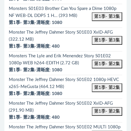
Monsters S01E03 Brother Can You Spare a Dime 1080p
NF WEB-DL DDP5 1 H... (393 MB)
第1季- 第3集
第1季- 第3集-清晰度: 1080
Monster The Jeffrey Dahmer Story S01E03 XviD-AFG
(322.12 MB)
第1季- 第3集
第1季- 第3集-清晰度: 480
Monsters The Lyle and Erik Menendez Story S01E02
1080p WEB h264-EDITH (2.72 GB)
第1季- 第2集
第1季- 第2集-清晰度: 1080
Monster The Jeffrey Dahmer Story S01E02 1080p HEVC
x265-MeGusta (464.12 MB)
第1季- 第2集
第1季- 第2集-清晰度: 1080
Monster The Jeffrey Dahmer Story S01E02 XviD-AFG
(291.90 MB)
第1季- 第2集
第1季- 第2集-清晰度: 480
Monster The Jeffrey Dahmer Story S01E02 MULTi 1080p