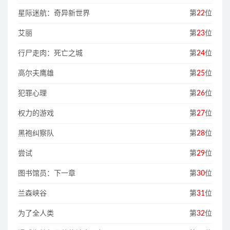
星际迷航：奇异新世界
第
22
位
艾丽
第
23
位
行尸走肉：死亡之城
第
24
位
高尔夫鹰雄
第
25
位
犯罪心理
第
26
位
权力的游戏
第
27
位
黑袍纠察队
第
28
位
尝试
第
29
位
图书馆员：下一章
第
30
位
兰森峡谷
第
31
位
为了全人类
第
32
位