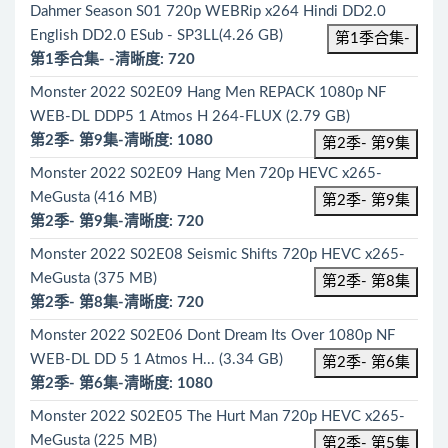
Dahmer Season S01 720p WEBRip x264 Hindi DD2.0
English DD2.0 ESub - SP3LL(4.26 GB)
第1季合集-
第1季合集- -清晰度: 720
Monster 2022 S02E09 Hang Men REPACK 1080p NF
WEB-DL DDP5 1 Atmos H 264-FLUX (2.79 GB)
第2季- 第9集-清晰度: 1080
第2季- 第9集
Monster 2022 S02E09 Hang Men 720p HEVC x265-
MeGusta (416 MB)
第2季- 第9集
第2季- 第9集-清晰度: 720
Monster 2022 S02E08 Seismic Shifts 720p HEVC x265-
MeGusta (375 MB)
第2季- 第8集
第2季- 第8集-清晰度: 720
Monster 2022 S02E06 Dont Dream Its Over 1080p NF
WEB-DL DD 5 1 Atmos H... (3.34 GB)
第2季- 第6集
第2季- 第6集-清晰度: 1080
Monster 2022 S02E05 The Hurt Man 720p HEVC x265-
MeGusta (225 MB)
第2季- 第5集