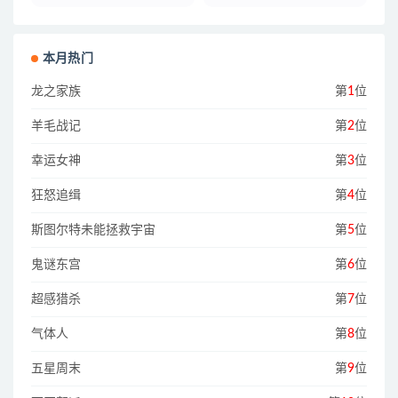
本月热门
龙之家族
第
1
位
羊毛战记
第
2
位
幸运女神
第
3
位
狂怒追缉
第
4
位
斯图尔特未能拯救宇宙
第
5
位
鬼谜东宫
第
6
位
超感猎杀
第
7
位
气体人
第
8
位
五星周末
第
9
位