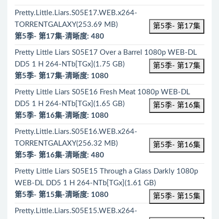
Pretty.Little.Liars.S05E17.WEB.x264-
TORRENTGALAXY(253.69 MB)
第5季- 第17集
第5季- 第17集-清晰度: 480
Pretty Little Liars S05E17 Over a Barrel 1080p WEB-DL
DD5 1 H 264-NTb[TGx](1.75 GB)
第5季- 第17集
第5季- 第17集-清晰度: 1080
Pretty Little Liars S05E16 Fresh Meat 1080p WEB-DL
DD5 1 H 264-NTb[TGx](1.65 GB)
第5季- 第16集
第5季- 第16集-清晰度: 1080
Pretty.Little.Liars.S05E16.WEB.x264-
TORRENTGALAXY(256.32 MB)
第5季- 第16集
第5季- 第16集-清晰度: 480
Pretty Little Liars S05E15 Through a Glass Darkly 1080p
WEB-DL DD5 1 H 264-NTb[TGx](1.61 GB)
第5季- 第15集-清晰度: 1080
第5季- 第15集
Pretty.Little.Liars.S05E15.WEB.x264-