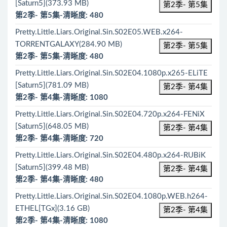
[Saturn5](373.93 MB)
第2季- 第5集
第2季- 第5集-清晰度: 480
Pretty.Little.Liars.Original.Sin.S02E05.WEB.x264-
TORRENTGALAXY(284.90 MB)
第2季- 第5集
第2季- 第5集-清晰度: 480
Pretty.Little.Liars.Original.Sin.S02E04.1080p.x265-ELiTE
[Saturn5](781.09 MB)
第2季- 第4集
第2季- 第4集-清晰度: 1080
Pretty.Little.Liars.Original.Sin.S02E04.720p.x264-FENiX
[Saturn5](648.05 MB)
第2季- 第4集
第2季- 第4集-清晰度: 720
Pretty.Little.Liars.Original.Sin.S02E04.480p.x264-RUBiK
[Saturn5](399.48 MB)
第2季- 第4集
第2季- 第4集-清晰度: 480
Pretty.Little.Liars.Original.Sin.S02E04.1080p.WEB.h264-
ETHEL[TGx](3.16 GB)
第2季- 第4集
第2季- 第4集-清晰度: 1080