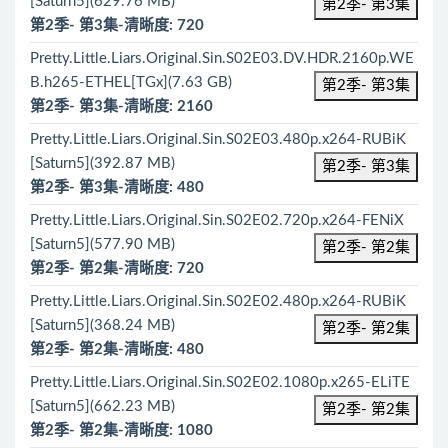
[Saturn5](629.76 MB)
第2季- 第3集
第2季- 第3集-清晰度: 720
Pretty.Little.Liars.Original.Sin.S02E03.DV.HDR.2160p.WE
B.h265-ETHEL[TGx](7.63 GB)
第2季- 第3集
第2季- 第3集-清晰度: 2160
Pretty.Little.Liars.Original.Sin.S02E03.480p.x264-RUBiK
[Saturn5](392.87 MB)
第2季- 第3集
第2季- 第3集-清晰度: 480
Pretty.Little.Liars.Original.Sin.S02E02.720p.x264-FENiX
[Saturn5](577.90 MB)
第2季- 第2集
第2季- 第2集-清晰度: 720
Pretty.Little.Liars.Original.Sin.S02E02.480p.x264-RUBiK
[Saturn5](368.24 MB)
第2季- 第2集
第2季- 第2集-清晰度: 480
Pretty.Little.Liars.Original.Sin.S02E02.1080p.x265-ELiTE
[Saturn5](662.23 MB)
第2季- 第2集
第2季- 第2集-清晰度: 1080