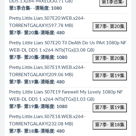
DD5.1.x264-MIXED(30.71 GB)
第1季合集-
第1季合集- -清晰度: 1080
Pretty.Little.Liars.S07E20.WEB.x264-
TORRENTGALAXY(597.78 MB)
第7季- 第20集
第7季- 第20集-清晰度: 480
Pretty Little Liars S07E20 Til DeAth Do Us PArt 1080p NF
WEB-DL DD5 1 x264-NTb[TGx](3.08 GB)
第7季- 第20集-清晰度: 1080
第7季- 第20集
Pretty.Little.Liars.S07E19.WEB.x264-
TORRENTGALAXY(209.06 MB)
第7季- 第19集
第7季- 第19集-清晰度: 480
Pretty Little Liars S07E19 Farewell My Lovely 1080p NF
WEB-DL DD5 1 x264-NTb[TGx](1.03 GB)
第7季- 第19集-清晰度: 1080
第7季- 第19集
Pretty.Little.Liars.S07E18.WEB.x264-
TORRENTGALAXY(232.08 MB)
第7季- 第18集
第7季- 第18集-清晰度: 480