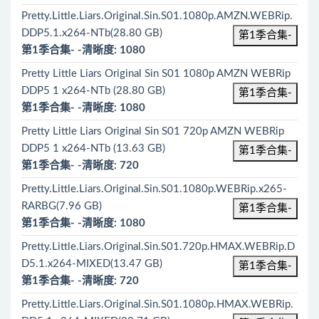
Pretty.Little.Liars.Original.Sin.S01.1080p.AMZN.WEBRip.
DDP5.1.x264-NTb(28.80 GB)
第1季合集-
第1季合集- -清晰度: 1080
Pretty Little Liars Original Sin S01 1080p AMZN WEBRip
DDP5 1 x264-NTb (28.80 GB)
第1季合集-
第1季合集- -清晰度: 1080
Pretty Little Liars Original Sin S01 720p AMZN WEBRip
DDP5 1 x264-NTb (13.63 GB)
第1季合集-
第1季合集- -清晰度: 720
Pretty.Little.Liars.Original.Sin.S01.1080p.WEBRip.x265-
RARBG(7.96 GB)
第1季合集-
第1季合集- -清晰度: 1080
Pretty.Little.Liars.Original.Sin.S01.720p.HMAX.WEBRip.D
D5.1.x264-MIXED(13.47 GB)
第1季合集-
第1季合集- -清晰度: 720
Pretty.Little.Liars.Original.Sin.S01.1080p.HMAX.WEBRip.