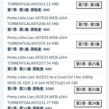
TORRENTGALAXY(312.11 MB)
第7季- 第3集
第7季- 第3集-清晰度: 480
Pretty.Little.Liars.S07E02.WEB.x264-
TORRENTGALAXY(248.45 MB)
第7季- 第2集
第7季- 第2集-清晰度: 480
Pretty.Little.Liars.S07E01.WEB.x264-
TORRENTGALAXY(259.14 MB)
第7季- 第1集
第7季- 第1集-清晰度: 480
Pretty.Little.Liars.S05E25.WEB.x264-
TORRENTGALAXY(257.54 MB)
第5季- 第25集
第5季- 第25集-清晰度: 480
Pretty Little Liars S05E25 Im a Good Girl I Am 1080p
WEB-DL DD5 1 H 264-NTb[TGx](1.65 GB)
第5季- 第25集-清晰度: 1080
第5季- 第25集
Pretty.Little.Liars.S05E24.WEB.x264-
TORRENTGALAXY(231.77 MB)
第5季- 第24集
第5季- 第24集-清晰度: 480