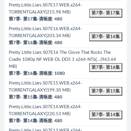
Pretty.Little.Liars.S07E17.WEB.x264-
TORRENTGALAXY(215.98 MB)
第7季- 第17集
第7季- 第17集-清晰度: 480
Pretty.Little.Liars.S07E16.WEB.x264-
TORRENTGALAXY(203.34 MB)
第7季- 第16集
第7季- 第16集-清晰度: 480
Pretty Little Liars S07E16 The Glove That Rocks The
Cradle 1080p NF WEB-DL DD5 1 x264-NTb[...(963.64
MB)
第7季- 第16集
第7季- 第16集-清晰度: 1080
Pretty.Little.Liars.S07E15.WEB.x264-
TORRENTGALAXY(199.30 MB)
第7季- 第15集
第7季- 第15集-清晰度: 480
Pretty.Little.Liars.S07E14.WEB.x264-
TORRENTGALAXY(220.53 MB)
第7季- 第14集
第7季- 第14集-清晰度: 480
Pretty.Little.Liars.S07E13.WEB.x264-