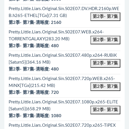
Pretty.Little.Liars.Original.Sin.S02E07.DV.HDR.2160p.WE
B.h265-ETHEL[TGx](7.31 GB)
第2季- 第7集
第2季- 第7集-清晰度: 2160
Pretty.Little.Liars.Original.Sin.S02E07.WEB.x264-
TORRENTGALAXY(283.20 MB)
第2季- 第7集
第2季- 第7集-清晰度: 480
Pretty.Little.Liars.Original.Sin.S02E07.480p.x264-RUBiK
[Saturn5](364.16 MB)
第2季- 第7集
第2季- 第7集-清晰度: 480
Pretty.Little.Liars.Original.Sin.S02E07.720p.WEB.x265-
MiNX[TGx](215.42 MB)
第2季- 第7集
第2季- 第7集-清晰度: 720
Pretty.Little.Liars.Original.Sin.S02E07.1080p.x265-ELiTE
[Saturn5](658.29 MB)
第2季- 第7集
第2季- 第7集-清晰度: 1080
Pretty.Little.Liars.Original.Sin.S02E07.720p.x265-TiPEX