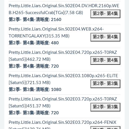
Pretty.Little.Liars.Original.Sin.S02E04.DV.HDR.2160p.WE
B.H265-SuccessfulCrab[TGx](7.58 GB)
第2季- 第4集
第2季- 第4集-清晰度: 2160
Pretty.Little.Liars.Original.Sin.S02E04.WEB.x264-
TORRENTGALAXY(315.35 MB)
第2季- 第4集
第2季- 第4集-清晰度: 480
Pretty.Little.Liars.Original.Sin.S02E04.720p.x265-T0PAZ
[Saturn5](462.72 MB)
第2季- 第4集
第2季- 第4集-清晰度: 720
Pretty.Little.Liars.Original.Sin.S02E03.1080p.x265-ELiTE
[Saturn5](721.53 MB)
第2季- 第3集
第2季- 第3集-清晰度: 1080
Pretty.Little.Liars.Original.Sin.S02E03.720p.x265-T0PAZ
[Saturn5](451.37 MB)
第2季- 第3集
第2季- 第3集-清晰度: 720
Pretty.Little.Liars.Original.Sin.S02E03.720p.x264-FENiX