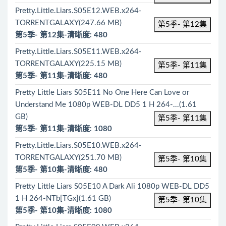
Pretty.Little.Liars.S05E12.WEB.x264-
TORRENTGALAXY(247.66 MB)
第5季- 第12集
第5季- 第12集-清晰度: 480
Pretty.Little.Liars.S05E11.WEB.x264-
TORRENTGALAXY(225.15 MB)
第5季- 第11集
第5季- 第11集-清晰度: 480
Pretty Little Liars S05E11 No One Here Can Love or
Understand Me 1080p WEB-DL DD5 1 H 264-...(1.61
GB)
第5季- 第11集
第5季- 第11集-清晰度: 1080
Pretty.Little.Liars.S05E10.WEB.x264-
TORRENTGALAXY(251.70 MB)
第5季- 第10集
第5季- 第10集-清晰度: 480
Pretty Little Liars S05E10 A Dark Ali 1080p WEB-DL DD5
1 H 264-NTb[TGx](1.61 GB)
第5季- 第10集
第5季- 第10集-清晰度: 1080