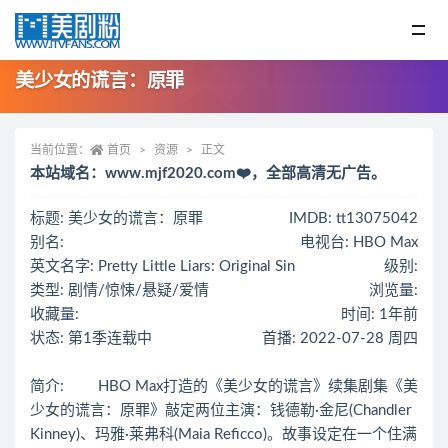
美少女的谎言：原罪
当前位置：
首页
资源
正文
本站域名：www.mjf2020.com❤️，全部高清无广告。
标题: 美少女的谎言：原罪
IMDB: tt13075042
别名:
电视台: HBO Max
英文名字: Pretty Little Liars: Original Sin
级别:
类型: 剧情/惊悚/悬疑/爱情
浏览量:
收藏量:
时间: 1年前
状态: 第1季连载中
首播: 2022-07-28 周四
简介: HBO Max打造的《美少女的谎言》续集剧集《美
少女的谎言：原罪》敲定两位主演：钱德勒·金尼(Chandler
Kinney)、玛雅·莱弗科(Maia Reficco)。故事设定在一个住满