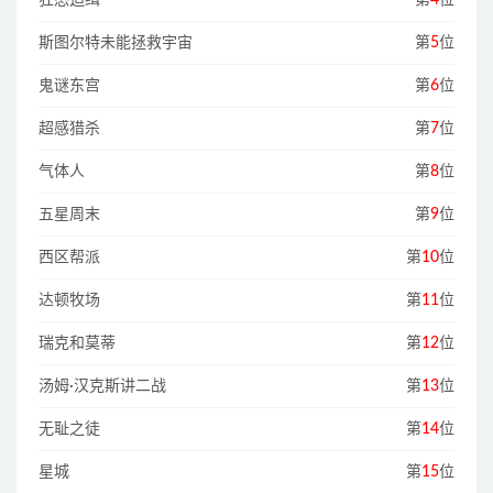
狂怒追缉
第
4
位
斯图尔特未能拯救宇宙
第
5
位
鬼谜东宫
第
6
位
超感猎杀
第
7
位
气体人
第
8
位
五星周末
第
9
位
西区帮派
第
10
位
达顿牧场
第
11
位
瑞克和莫蒂
第
12
位
汤姆·汉克斯讲二战
第
13
位
无耻之徒
第
14
位
星城
第
15
位