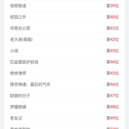
怪奇物语
第
39
位
校园之外
第
40
位
传奇办公室
第
41
位
老大哥(美版)
第
42
位
火线
第
43
位
匹兹堡医护前线
第
44
位
绝命律师
第
45
位
降世神通：最后的气宗
第
46
位
豺狼的日子
第
47
位
梦魇绝镇
第
48
位
老友记
第
49
位