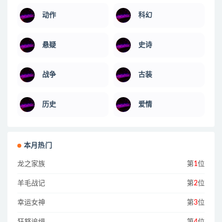
动作
科幻
悬疑
史诗
战争
古装
历史
爱情
本月热门
龙之家族
第
1
位
羊毛战记
第
2
位
幸运女神
第
3
位