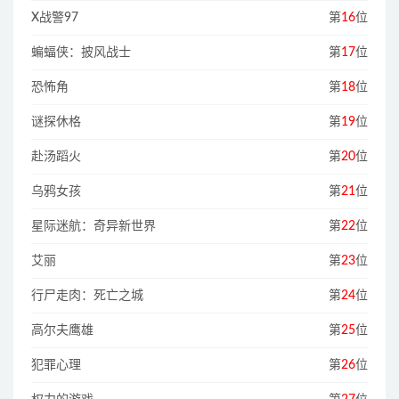
X战警97
第
16
位
蝙蝠侠：披风战士
第
17
位
恐怖角
第
18
位
谜探休格
第
19
位
赴汤蹈火
第
20
位
乌鸦女孩
第
21
位
星际迷航：奇异新世界
第
22
位
艾丽
第
23
位
行尸走肉：死亡之城
第
24
位
高尔夫鹰雄
第
25
位
犯罪心理
第
26
位