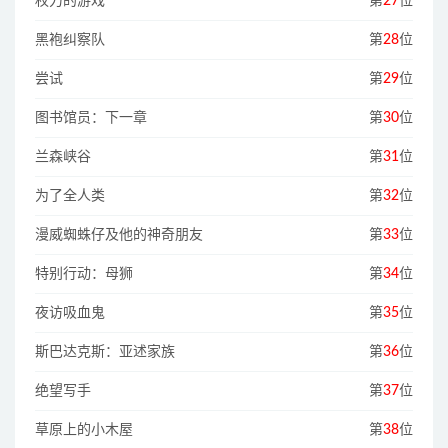
权力的游戏
第
27
位
黑袍纠察队
第
28
位
尝试
第
29
位
图书馆员：下一章
第
30
位
兰森峡谷
第
31
位
为了全人类
第
32
位
漫威蜘蛛仔及他的神奇朋友
第
33
位
特别行动：母狮
第
34
位
夜访吸血鬼
第
35
位
斯巴达克斯：亚述家族
第
36
位
绝望写手
第
37
位
草原上的小木屋
第
38
位