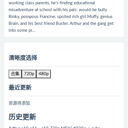
working class parents, he's finding educational
misadventure at school with his pals: would-be bully
Binky, pompous Francine, spoiled rich girl Muffy, genius
Brain, and his best friend Buster. Arthur and the gang get
into some pr...
清晰度选择
合集
720p
480p
最近更新
资源待添加
历史更新