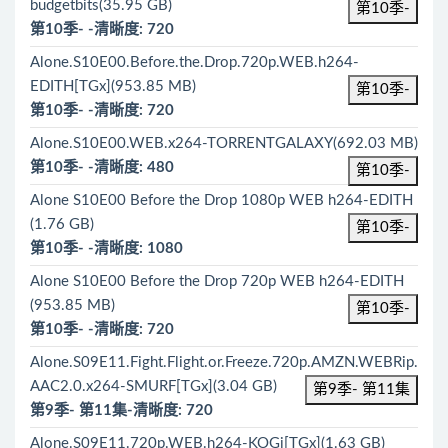
budgetbits(35.95 GB)
第10季-
第10季- -清晰度: 720
Alone.S10E00.Before.the.Drop.720p.WEB.h264-
EDITH[TGx](953.85 MB)
第10季-
第10季- -清晰度: 720
Alone.S10E00.WEB.x264-TORRENTGALAXY(692.03 MB)
第10季- -清晰度: 480
第10季-
Alone S10E00 Before the Drop 1080p WEB h264-EDITH
(1.76 GB)
第10季-
第10季- -清晰度: 1080
Alone S10E00 Before the Drop 720p WEB h264-EDITH
(953.85 MB)
第10季-
第10季- -清晰度: 720
Alone.S09E11.Fight.Flight.or.Freeze.720p.AMZN.WEBRip.
AAC2.0.x264-SMURF[TGx](3.04 GB)
第9季- 第11集
第9季- 第11集-清晰度: 720
Alone.S09E11.720p.WEB.h264-KOGi[TGx](1.63 GB)