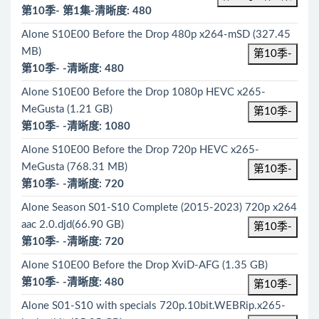
第10季- 第1集-清晰度: 480
Alone S10E00 Before the Drop 480p x264-mSD (327.45
MB)
第10季-
第10季- -清晰度: 480
Alone S10E00 Before the Drop 1080p HEVC x265-
MeGusta (1.21 GB)
第10季-
第10季- -清晰度: 1080
Alone S10E00 Before the Drop 720p HEVC x265-
MeGusta (768.31 MB)
第10季-
第10季- -清晰度: 720
Alone Season S01-S10 Complete (2015-2023) 720p x264
aac 2.0.djd(66.90 GB)
第10季-
第10季- -清晰度: 720
Alone S10E00 Before the Drop XviD-AFG (1.35 GB)
第10季- -清晰度: 480
第10季-
Alone S01-S10 with specials 720p.10bit.WEBRip.x265-