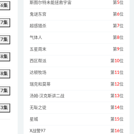
斯图尔特未能拯救宇宙
第
5
位
第6集
鬼谜东宫
第
6
位
第7集
超感猎杀
第
7
位
气体人
第
8
位
第7集
五星周末
第
9
位
第8集
西区帮派
第
10
位
达顿牧场
第
11
位
第8集
瑞克和莫蒂
第
12
位
第7集
汤姆·汉克斯讲二战
第
13
位
无耻之徒
第
14
位
第3集
星城
第
15
位
X战警97
第
16
位