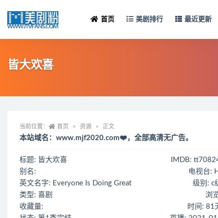
首页
美剧排行
最近更新
皆大欢喜
当前位置：
首页
资源
正文
本站域名：www.mjf2020.com❤️，全部高清无广告。
标题: 皆大欢喜
IMDB: tt7082
别名:
电视台: H
英文名字: Everyone Is Doing Great
级别: 
类型: 喜剧
浏览
收藏量:
时间: 8