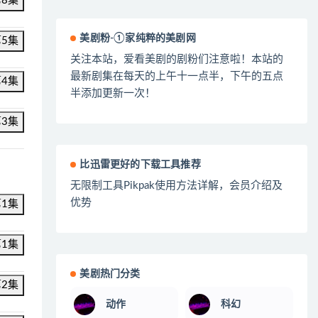
第8集
美剧粉-①家纯粹的美剧网
第5集
关注本站，爱看美剧的剧粉们注意啦！本站的
最新剧集在每天的上午十一点半，下午的五点
第4集
半添加更新一次！
第3集
比迅雷更好的下载工具推荐
无限制工具Pikpak使用方法详解，会员介绍及
优势
第1集
第1集
美剧热门分类
第2集
动作
科幻