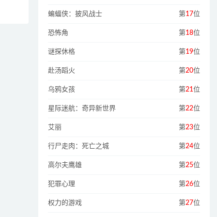
蝙蝠侠：披风战士
第
17
位
恐怖角
第
18
位
谜探休格
第
19
位
赴汤蹈火
第
20
位
乌鸦女孩
第
21
位
星际迷航：奇异新世界
第
22
位
艾丽
第
23
位
行尸走肉：死亡之城
第
24
位
高尔夫鹰雄
第
25
位
犯罪心理
第
26
位
权力的游戏
第
27
位