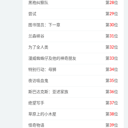
黑袍纠察队
第
28
位
尝试
第
29
位
图书馆员：下一章
第
30
位
兰森峡谷
第
31
位
为了全人类
第
32
位
漫威蜘蛛仔及他的神奇朋友
第
33
位
特别行动：母狮
第
34
位
夜访吸血鬼
第
35
位
斯巴达克斯：亚述家族
第
36
位
绝望写手
第
37
位
草原上的小木屋
第
38
位
怪奇物语
第
39
位