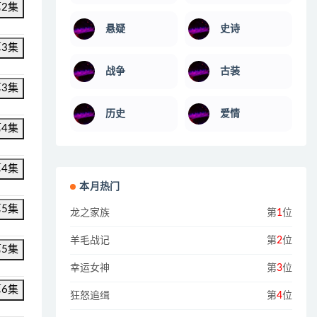
第2集
悬疑
史诗
第3集
战争
古装
第3集
历史
爱情
第4集
第4集
本月热门
第5集
龙之家族
第
1
位
羊毛战记
第
2
位
第5集
幸运女神
第
3
位
第6集
狂怒追缉
第
4
位