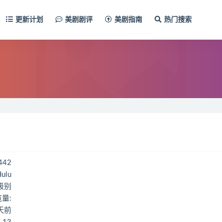
更新计划
美剧剧评
美剧指南
热门搜索
442
ulu
c级别
量:
1天前