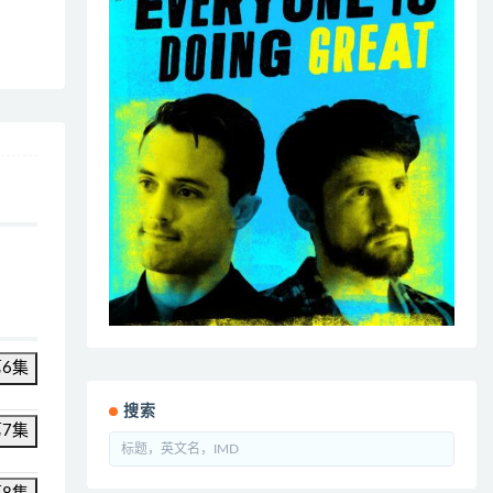
第6集
搜索
第7集