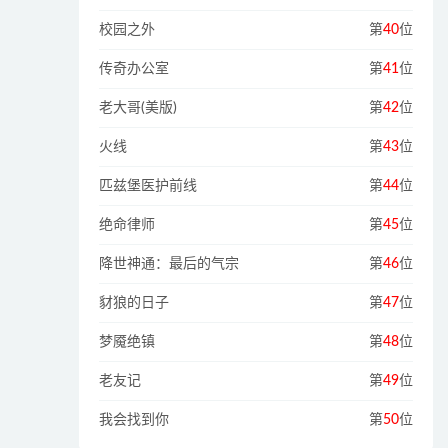
校园之外
第
40
位
传奇办公室
第
41
位
老大哥(美版)
第
42
位
火线
第
43
位
匹兹堡医护前线
第
44
位
绝命律师
第
45
位
降世神通：最后的气宗
第
46
位
豺狼的日子
第
47
位
梦魇绝镇
第
48
位
老友记
第
49
位
我会找到你
第
50
位