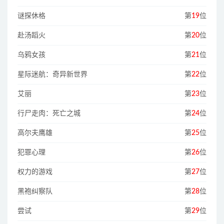
谜探休格
第
19
位
赴汤蹈火
第
20
位
乌鸦女孩
第
21
位
星际迷航：奇异新世界
第
22
位
艾丽
第
23
位
行尸走肉：死亡之城
第
24
位
高尔夫鹰雄
第
25
位
犯罪心理
第
26
位
权力的游戏
第
27
位
黑袍纠察队
第
28
位
尝试
第
29
位