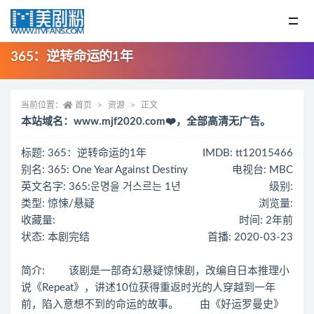
365：逆转命运的1年
当前位置：
首页
资源
正文
本站域名：www.mjf2020.com❤️，全部高清无广告。
标题: 365：逆转命运的1年
IMDB: tt12015466
别名: 365: One Year Against Destiny
电视台: MBC
英文名字: 365:운명을 거스르는 1년
级别:
类型: 惊悚/悬疑
浏览量:
收藏量:
时间: 2年前
状态: 本剧完结
首播: 2020-03-23
简介: 该剧是一部奇幻悬疑惊悚剧，改编自日本推理小
说《Repeat》，讲述10位获得重返时光的人穿越到一年
前，陷入意想不到的命运的故事。 由《好运罗曼史》