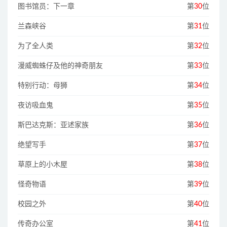
图书馆员：下一章
第
30
位
兰森峡谷
第
31
位
为了全人类
第
32
位
漫威蜘蛛仔及他的神奇朋友
第
33
位
特别行动：母狮
第
34
位
夜访吸血鬼
第
35
位
斯巴达克斯：亚述家族
第
36
位
绝望写手
第
37
位
草原上的小木屋
第
38
位
怪奇物语
第
39
位
校园之外
第
40
位
传奇办公室
第
41
位