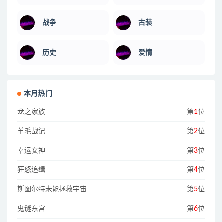
战争
古装
历史
爱情
本月热门
龙之家族
第
1
位
羊毛战记
第
2
位
幸运女神
第
3
位
狂怒追缉
第
4
位
斯图尔特未能拯救宇宙
第
5
位
鬼谜东宫
第
6
位