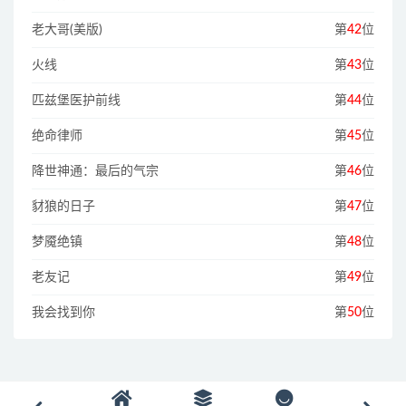
老大哥(美版)
第
42
位
火线
第
43
位
匹兹堡医护前线
第
44
位
绝命律师
第
45
位
降世神通：最后的气宗
第
46
位
豺狼的日子
第
47
位
梦魇绝镇
第
48
位
老友记
第
49
位
我会找到你
第
50
位