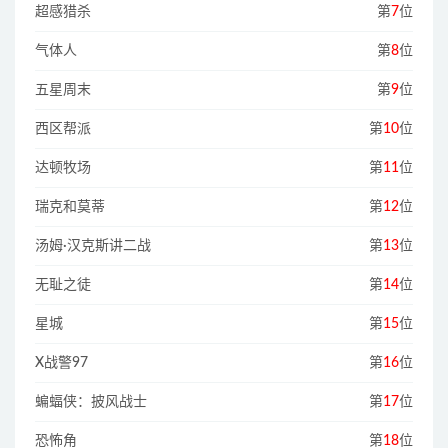
超感猎杀
第
7
位
气体人
第
8
位
五星周末
第
9
位
西区帮派
第
10
位
达顿牧场
第
11
位
瑞克和莫蒂
第
12
位
汤姆·汉克斯讲二战
第
13
位
无耻之徒
第
14
位
星城
第
15
位
X战警97
第
16
位
蝙蝠侠：披风战士
第
17
位
恐怖角
第
18
位