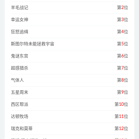
羊毛战记
第
2
位
幸运女神
第
3
位
狂怒追缉
第
4
位
斯图尔特未能拯救宇宙
第
5
位
鬼谜东宫
第
6
位
超感猎杀
第
7
位
气体人
第
8
位
五星周末
第
9
位
西区帮派
第
10
位
达顿牧场
第
11
位
瑞克和莫蒂
第
12
位