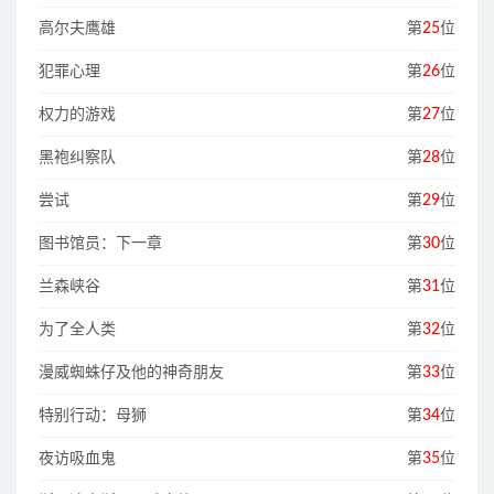
高尔夫鹰雄
第
25
位
犯罪心理
第
26
位
权力的游戏
第
27
位
黑袍纠察队
第
28
位
尝试
第
29
位
图书馆员：下一章
第
30
位
兰森峡谷
第
31
位
为了全人类
第
32
位
漫威蜘蛛仔及他的神奇朋友
第
33
位
特别行动：母狮
第
34
位
夜访吸血鬼
第
35
位