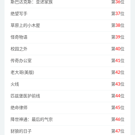
斯巴达克斯：亚述家族
第
36
位
绝望写手
第
37
位
草原上的小木屋
第
38
位
怪奇物语
第
39
位
校园之外
第
40
位
传奇办公室
第
41
位
老大哥(美版)
第
42
位
火线
第
43
位
匹兹堡医护前线
第
44
位
绝命律师
第
45
位
降世神通：最后的气宗
第
46
位
豺狼的日子
第
47
位