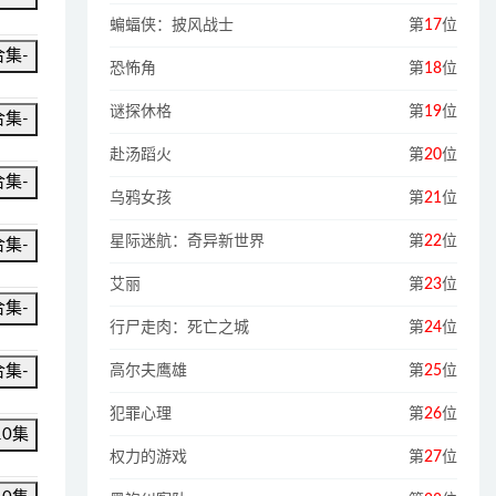
蝙蝠侠：披风战士
第
17
位
合集-
恐怖角
第
18
位
谜探休格
第
19
位
合集-
赴汤蹈火
第
20
位
合集-
乌鸦女孩
第
21
位
星际迷航：奇异新世界
第
22
位
合集-
艾丽
第
23
位
合集-
行尸走肉：死亡之城
第
24
位
合集-
高尔夫鹰雄
第
25
位
犯罪心理
第
26
位
10集
权力的游戏
第
27
位