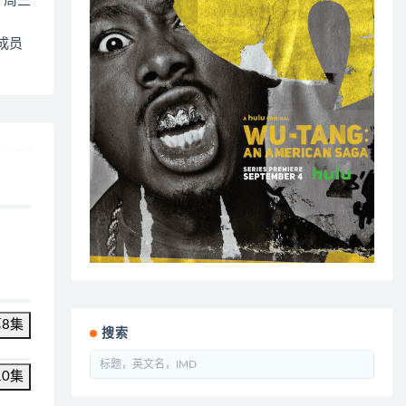
4 周三
的成员
第8集
搜索
10集