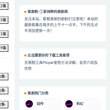
第2集
美剧粉-①家纯粹的美剧网
关注本站，爱看美剧的剧粉们注意啦！本站的
第5集
最新剧集在每天的上午十一点半，下午的五点
半添加更新一次！
第1集
第9集
比迅雷更好的下载工具推荐
无限制工具Pikpak使用方法详解，会员介绍及
优势
合集-
合集-
美剧热门分类
动作
科幻
合集-