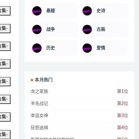
合集-
悬疑
史诗
合集-
战争
古装
合集-
历史
爱情
合集-
本月热门
合集-
龙之家族
第
1
位
合集-
羊毛战记
第
2
位
幸运女神
第
3
位
合集-
狂怒追缉
第
4
位
合集-