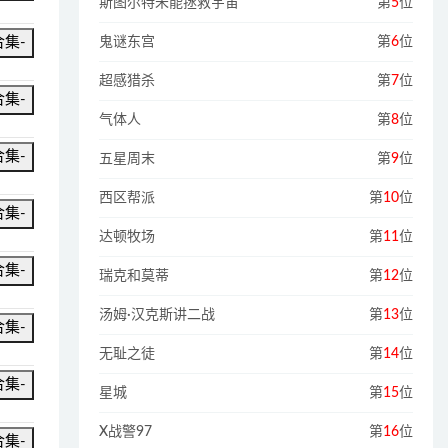
斯图尔特未能拯救宇宙
第
5
位
合集-
鬼谜东宫
第
6
位
超感猎杀
第
7
位
合集-
气体人
第
8
位
合集-
五星周末
第
9
位
西区帮派
第
10
位
合集-
达顿牧场
第
11
位
合集-
瑞克和莫蒂
第
12
位
汤姆·汉克斯讲二战
第
13
位
合集-
无耻之徒
第
14
位
合集-
星城
第
15
位
X战警97
第
16
位
合集-