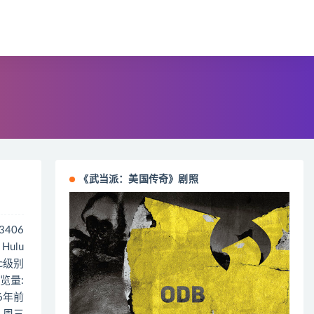
《武当派：美国传奇》剧照
13406
Hulu
 c级别
览量:
 6年前