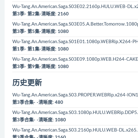
Wu-Tang.An.American.Saga.S03E02.2160p.HULU.WEB-DL.x
第3季- 第2集-清晰度: 2160
Wu-Tang.An.American.Saga.S03E05.A.Better.Tomorrow.10
第3季- 第5集-清晰度: 1080
Wu-Tang.An.American.Saga.S01E01.1080p.WEBRip.X264-
第1季- 第1集-清晰度: 1080
Wu-Tang.An.American.Saga.S03E09.1080p.WEB.H264-CAKE
第3季- 第9集-清晰度: 1080
历史更新
Wu-Tang.An.American.Saga.S03.PROPER.WEBRip.x264-ION1
第3季合集- -清晰度: 480
Wu-Tang.An.American.Saga.S03.1080p.HULU.WEBRip.DDP5.
第3季合集- -清晰度: 1080
Wu-Tang.An.American.Saga.S03.2160p.HULU.WEB-DL.x265.
第3季合集- -清晰度: 2160