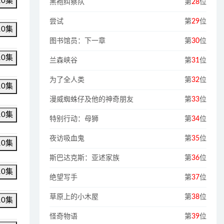
10集
黑袍纠察队
第
28
位
尝试
第
29
位
10集
图书馆员：下一章
第
30
位
10集
兰森峡谷
第
31
位
为了全人类
第
32
位
10集
漫威蜘蛛仔及他的神奇朋友
第
33
位
10集
特别行动：母狮
第
34
位
夜访吸血鬼
第
35
位
10集
斯巴达克斯：亚述家族
第
36
位
10集
绝望写手
第
37
位
草原上的小木屋
第
38
位
10集
怪奇物语
第
39
位