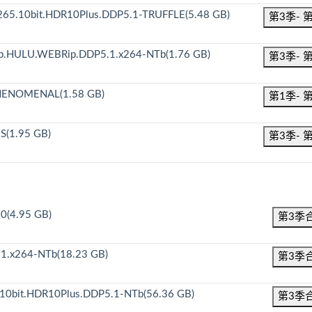
265.10bit.HDR10Plus.DDP5.1-TRUFFLE(5.48 GB)
第3季- 
80p.HULU.WEBRip.DDP5.1.x264-NTb(1.76 GB)
第3季- 
PHENOMENAL(1.58 GB)
第1季- 
S(1.95 GB)
第3季- 
0(4.95 GB)
第3季
1.x264-NTb(18.23 GB)
第3季
10bit.HDR10Plus.DDP5.1-NTb(56.36 GB)
第3季