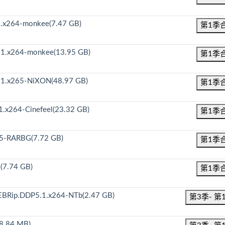
.x264-monkee(7.47 GB)
第1季
1.x264-monkee(13.95 GB)
第1季
.1.x265-NiXON(48.97 GB)
第1季
.x264-Cinefeel(23.32 GB)
第1季
65-RARBG(7.72 GB)
第1季
(7.74 GB)
第1季
EBRip.DDP5.1.x264-NTb(2.47 GB)
第3季- 第
8.84 MB)