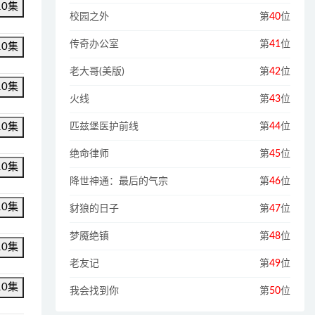
10集
校园之外
第
40
位
传奇办公室
第
41
位
10集
老大哥(美版)
第
42
位
10集
火线
第
43
位
10集
匹兹堡医护前线
第
44
位
绝命律师
第
45
位
10集
降世神通：最后的气宗
第
46
位
10集
豺狼的日子
第
47
位
梦魇绝镇
第
48
位
10集
老友记
第
49
位
10集
我会找到你
第
50
位