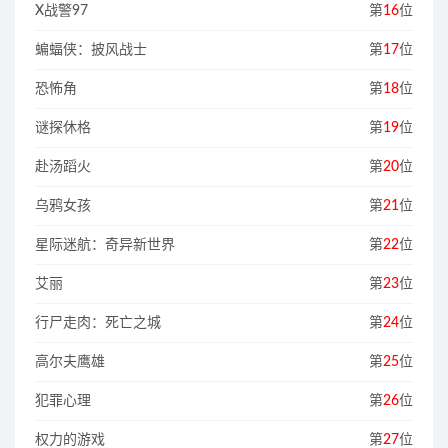
X战警97
第
16
位
蝙蝠侠：披风战士
第
17
位
恐怖角
第
18
位
谜探休格
第
19
位
赴汤蹈火
第
20
位
乌鸦女孩
第
21
位
星际迷航：奇异新世界
第
22
位
艾丽
第
23
位
行尸走肉：死亡之城
第
24
位
高尔夫鹰雄
第
25
位
犯罪心理
第
26
位
权力的游戏
第
27
位