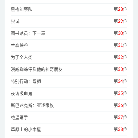
黑袍纠察队
第
28
位
尝试
第
29
位
图书馆员：下一章
第
30
位
兰森峡谷
第
31
位
为了全人类
第
32
位
漫威蜘蛛仔及他的神奇朋友
第
33
位
特别行动：母狮
第
34
位
夜访吸血鬼
第
35
位
斯巴达克斯：亚述家族
第
36
位
绝望写手
第
37
位
草原上的小木屋
第
38
位