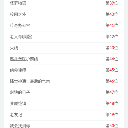
怪奇物语
第
39
位
校园之外
第
40
位
传奇办公室
第
41
位
老大哥(美版)
第
42
位
火线
第
43
位
匹兹堡医护前线
第
44
位
绝命律师
第
45
位
降世神通：最后的气宗
第
46
位
豺狼的日子
第
47
位
梦魇绝镇
第
48
位
老友记
第
49
位
我会找到你
第
50
位