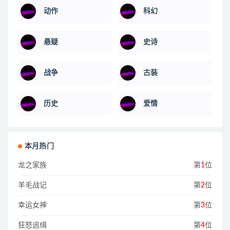
动作
科幻
悬疑
史诗
战争
古装
历史
爱情
本月热门
龙之家族
第
1
位
羊毛战记
第
2
位
幸运女神
第
3
位
狂怒追缉
第
4
位