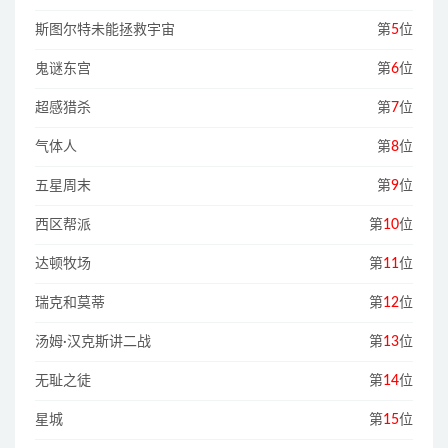
斯图尔特未能拯救宇宙
第
5
位
鬼谜东宫
第
6
位
超感猎杀
第
7
位
气体人
第
8
位
五星周末
第
9
位
西区帮派
第
10
位
达顿牧场
第
11
位
瑞克和莫蒂
第
12
位
汤姆·汉克斯讲二战
第
13
位
无耻之徒
第
14
位
星城
第
15
位