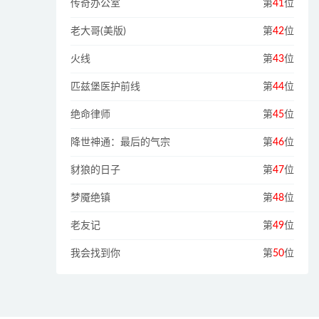
传奇办公室
第
41
位
老大哥(美版)
第
42
位
火线
第
43
位
匹兹堡医护前线
第
44
位
绝命律师
第
45
位
降世神通：最后的气宗
第
46
位
豺狼的日子
第
47
位
梦魇绝镇
第
48
位
老友记
第
49
位
我会找到你
第
50
位