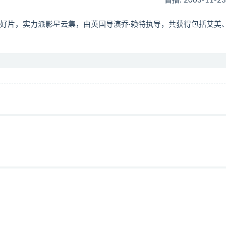
首播: 2003-11-2
埋没的好片，实力派影星云集，由英国导演乔·赖特执导，共获得包括艾美