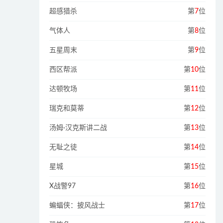
超感猎杀
第
7
位
气体人
第
8
位
五星周末
第
9
位
西区帮派
第
10
位
达顿牧场
第
11
位
瑞克和莫蒂
第
12
位
汤姆·汉克斯讲二战
第
13
位
无耻之徒
第
14
位
星城
第
15
位
X战警97
第
16
位
蝙蝠侠：披风战士
第
17
位