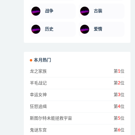
战争
古装
历史
爱情
本月热门
龙之家族
第
1
位
羊毛战记
第
2
位
幸运女神
第
3
位
狂怒追缉
第
4
位
斯图尔特未能拯救宇宙
第
5
位
鬼谜东宫
第
6
位