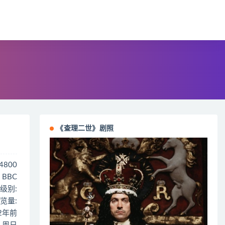
《查理二世》剧照
64800
 BBC
级别:
览量:
 2年前