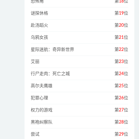
恐怖角
第
18
位
谜探休格
第
19
位
赴汤蹈火
第
20
位
乌鸦女孩
第
21
位
星际迷航：奇异新世界
第
22
位
艾丽
第
23
位
行尸走肉：死亡之城
第
24
位
高尔夫鹰雄
第
25
位
犯罪心理
第
26
位
权力的游戏
第
27
位
黑袍纠察队
第
28
位
尝试
第
29
位