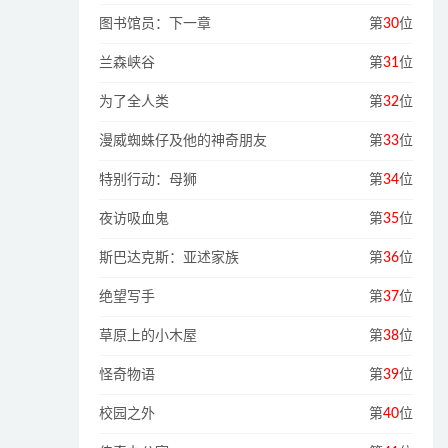
图书馆员：下一章
第
30
位
兰森峡谷
第
31
位
为了全人类
第
32
位
漫威蜘蛛仔及他的神奇朋友
第
33
位
特别行动：母狮
第
34
位
夜访吸血鬼
第
35
位
斯巴达克斯：亚述家族
第
36
位
绝望写手
第
37
位
草原上的小木屋
第
38
位
怪奇物语
第
39
位
校园之外
第
40
位