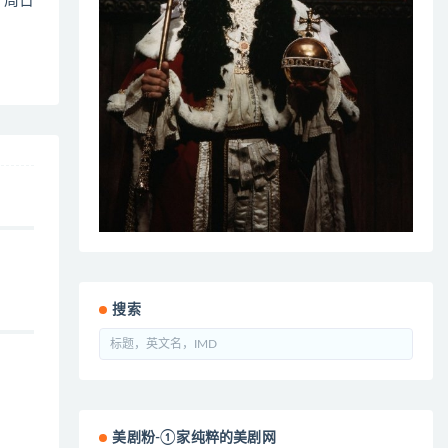
3 周日
、
搜索
美剧粉-①家纯粹的美剧网