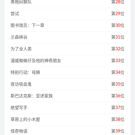
黑袍纠察队
第
28
位
尝试
第
29
位
图书馆员：下一章
第
30
位
兰森峡谷
第
31
位
为了全人类
第
32
位
漫威蜘蛛仔及他的神奇朋友
第
33
位
特别行动：母狮
第
34
位
夜访吸血鬼
第
35
位
斯巴达克斯：亚述家族
第
36
位
绝望写手
第
37
位
草原上的小木屋
第
38
位
怪奇物语
第
39
位