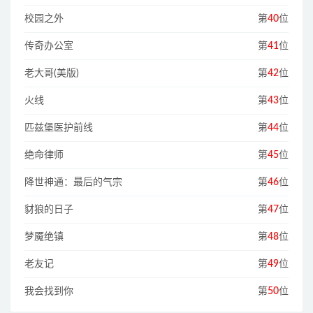
校园之外
第
40
位
传奇办公室
第
41
位
老大哥(美版)
第
42
位
火线
第
43
位
匹兹堡医护前线
第
44
位
绝命律师
第
45
位
降世神通：最后的气宗
第
46
位
豺狼的日子
第
47
位
梦魇绝镇
第
48
位
老友记
第
49
位
我会找到你
第
50
位