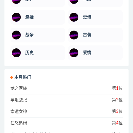
悬疑
史诗
战争
古装
历史
爱情
本月热门
龙之家族
第
1
位
羊毛战记
第
2
位
幸运女神
第
3
位
狂怒追缉
第
4
位