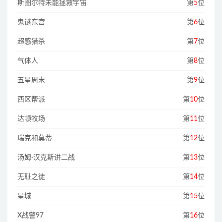
斯图尔特未能拯救宇宙
第
5
位
鬼谜东宫
第
6
位
超感猎杀
第
7
位
气体人
第
8
位
五星周末
第
9
位
西区帮派
第
10
位
达顿牧场
第
11
位
瑞克和莫蒂
第
12
位
汤姆·汉克斯讲二战
第
13
位
无耻之徒
第
14
位
星城
第
15
位
X战警97
第
16
位