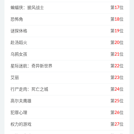
蝙蝠侠：披风战士
第
17
位
恐怖角
第
18
位
谜探休格
第
19
位
赴汤蹈火
第
20
位
乌鸦女孩
第
21
位
星际迷航：奇异新世界
第
22
位
艾丽
第
23
位
行尸走肉：死亡之城
第
24
位
高尔夫鹰雄
第
25
位
犯罪心理
第
26
位
权力的游戏
第
27
位