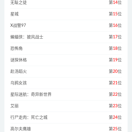
无耻之徒
第
14
位
星城
第
15
位
X战警97
第
16
位
蝙蝠侠：披风战士
第
17
位
恐怖角
第
18
位
谜探休格
第
19
位
赴汤蹈火
第
20
位
乌鸦女孩
第
21
位
星际迷航：奇异新世界
第
22
位
艾丽
第
23
位
行尸走肉：死亡之城
第
24
位
高尔夫鹰雄
第
25
位