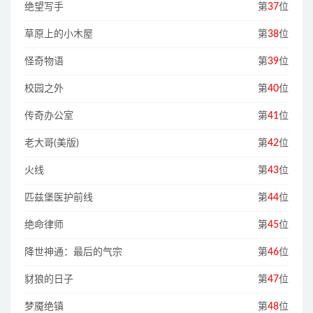
绝望写手
第
37
位
草原上的小木屋
第
38
位
怪奇物语
第
39
位
校园之外
第
40
位
传奇办公室
第
41
位
老大哥(美版)
第
42
位
火线
第
43
位
匹兹堡医护前线
第
44
位
绝命律师
第
45
位
降世神通：最后的气宗
第
46
位
豺狼的日子
第
47
位
梦魇绝镇
第
48
位