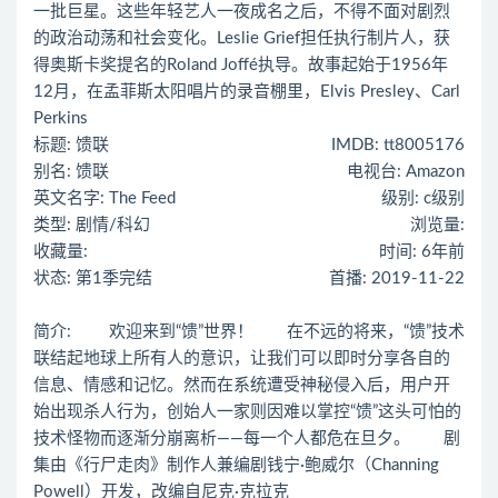
一批巨星。这些年轻艺人一夜成名之后，不得不面对剧烈
的政治动荡和社会变化。Leslie Grief担任执行制片人，获
得奥斯卡奖提名的Roland Joffé执导。故事起始于1956年
12月，在孟菲斯太阳唱片的录音棚里，Elvis Presley、Carl
Perkins
标题: 馈联
IMDB: tt8005176
别名: 馈联
电视台: Amazon
英文名字: The Feed
级别: c级别
类型: 剧情/科幻
浏览量:
收藏量:
时间: 6年前
状态: 第1季完结
首播: 2019-11-22
简介: 欢迎来到“馈”世界！ 在不远的将来，“馈”技术
联结起地球上所有人的意识，让我们可以即时分享各自的
信息、情感和记忆。然而在系统遭受神秘侵入后，用户开
始出现杀人行为，创始人一家则因难以掌控“馈”这头可怕的
技术怪物而逐渐分崩离析——每一个人都危在旦夕。 剧
集由《行尸走肉》制作人兼编剧钱宁·鲍威尔（Channing
Powell）开发，改编自尼克·克拉克