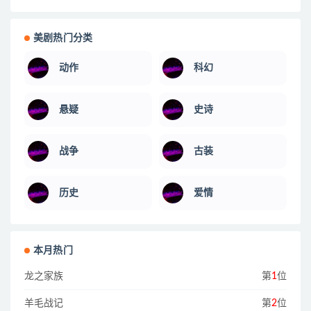
美剧热门分类
动作
科幻
悬疑
史诗
战争
古装
历史
爱情
本月热门
龙之家族
第
1
位
羊毛战记
第
2
位