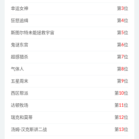
幸运女神
第
3
位
狂怒追缉
第
4
位
斯图尔特未能拯救宇宙
第
5
位
鬼谜东宫
第
6
位
超感猎杀
第
7
位
气体人
第
8
位
五星周末
第
9
位
西区帮派
第
10
位
达顿牧场
第
11
位
瑞克和莫蒂
第
12
位
汤姆·汉克斯讲二战
第
13
位