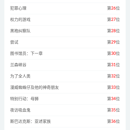
犯罪心理
第
26
位
权力的游戏
第
27
位
黑袍纠察队
第
28
位
尝试
第
29
位
图书馆员：下一章
第
30
位
兰森峡谷
第
31
位
为了全人类
第
32
位
漫威蜘蛛仔及他的神奇朋友
第
33
位
特别行动：母狮
第
34
位
夜访吸血鬼
第
35
位
斯巴达克斯：亚述家族
第
36
位