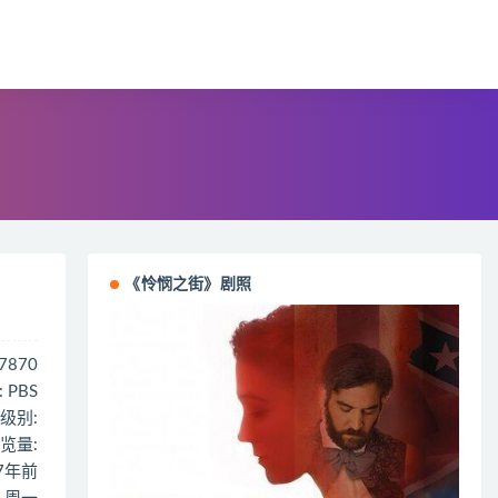
《怜悯之街》剧照
97870
 PBS
级别:
览量:
 7年前