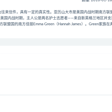
首播: 2016-01-1
录及往来信件，具有一定的真实性。亚历山大市是美国内战时期南方联
在美国内战时期，主人公是两名护士志愿者——来自新英格兰地区并支
和支持南方联盟国的南方佳丽Emma Green（Hannah James）。Green家族