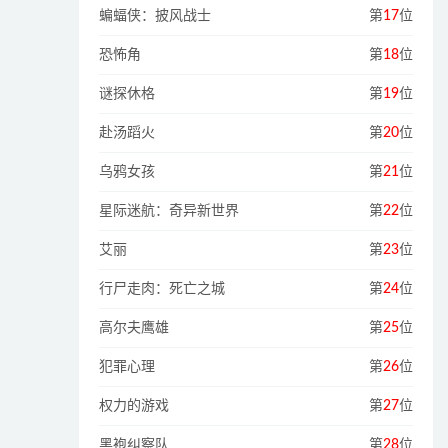
蝙蝠侠：披风战士
第
17
位
恐怖角
第
18
位
谜探休格
第
19
位
赴汤蹈火
第
20
位
乌鸦女孩
第
21
位
星际迷航：奇异新世界
第
22
位
艾丽
第
23
位
行尸走肉：死亡之城
第
24
位
高尔夫鹰雄
第
25
位
犯罪心理
第
26
位
权力的游戏
第
27
位
黑袍纠察队
第
28
位