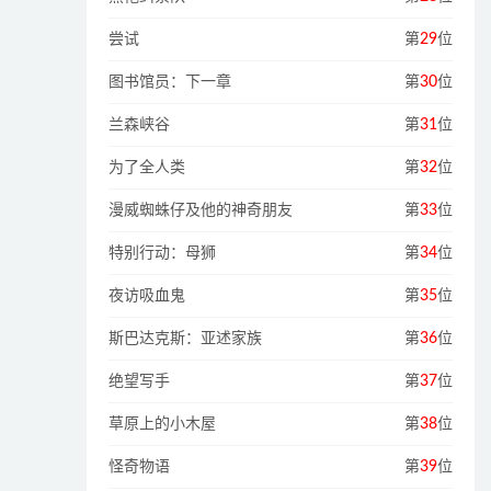
尝试
第
29
位
图书馆员：下一章
第
30
位
兰森峡谷
第
31
位
为了全人类
第
32
位
漫威蜘蛛仔及他的神奇朋友
第
33
位
特别行动：母狮
第
34
位
夜访吸血鬼
第
35
位
斯巴达克斯：亚述家族
第
36
位
绝望写手
第
37
位
草原上的小木屋
第
38
位
怪奇物语
第
39
位