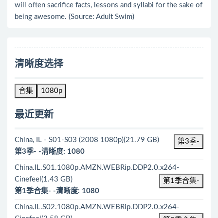
will often sacrifice facts, lessons and syllabi for the sake of
being awesome. (Source: Adult Swim)
清晰度选择
合集
1080p
最近更新
China, IL - S01-S03 (2008 1080p)(21.79 GB)
第3季-
第3季- -清晰度: 1080
China.IL.S01.1080p.AMZN.WEBRip.DDP2.0.x264-
Cinefeel(1.43 GB)
第1季合集-
第1季合集- -清晰度: 1080
China.IL.S02.1080p.AMZN.WEBRip.DDP2.0.x264-