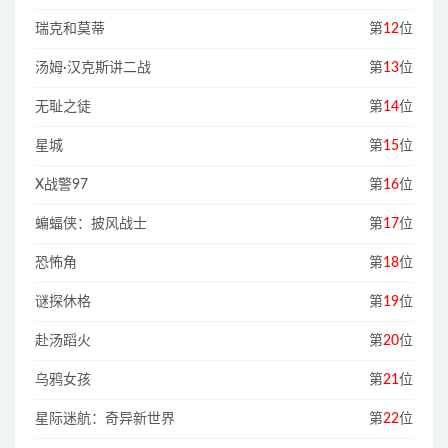
瑞克和莫蒂
第
12
位
汤姆·汉克斯讲二战
第
13
位
无耻之徒
第
14
位
星城
第
15
位
X战警97
第
16
位
蝙蝠侠：披风战士
第
17
位
恐怖角
第
18
位
谜探休格
第
19
位
赴汤蹈火
第
20
位
乌鸦女孩
第
21
位
星际迷航：奇异新世界
第
22
位