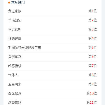
本月热门
龙之家族
第
1
位
羊毛战记
第
2
位
幸运女神
第
3
位
狂怒追缉
第
4
位
斯图尔特未能拯救宇宙
第
5
位
鬼谜东宫
第
6
位
超感猎杀
第
7
位
气体人
第
8
位
五星周末
第
9
位
西区帮派
第
10
位
达顿牧场
第
11
位