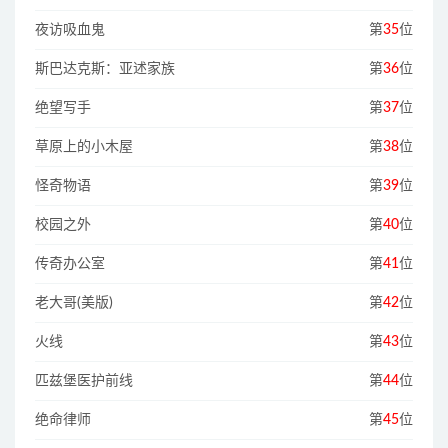
夜访吸血鬼
第
35
位
斯巴达克斯：亚述家族
第
36
位
绝望写手
第
37
位
草原上的小木屋
第
38
位
怪奇物语
第
39
位
校园之外
第
40
位
传奇办公室
第
41
位
老大哥(美版)
第
42
位
火线
第
43
位
匹兹堡医护前线
第
44
位
绝命律师
第
45
位