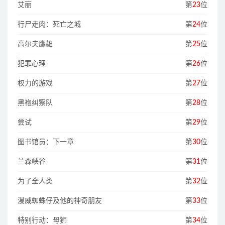
艾丽
第
23
位
行尸走肉：死亡之城
第
24
位
高尔夫鹰雄
第
25
位
犯罪心理
第
26
位
权力的游戏
第
27
位
黑袍纠察队
第
28
位
尝试
第
29
位
图书馆员：下一章
第
30
位
兰森峡谷
第
31
位
为了全人类
第
32
位
漫威蜘蛛仔及他的神奇朋友
第
33
位
特别行动：母狮
第
34
位