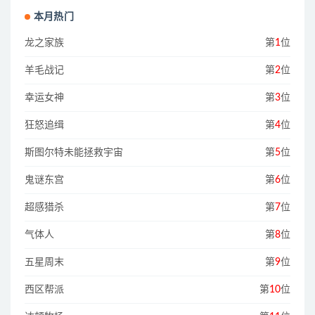
本月热门
龙之家族
第
1
位
羊毛战记
第
2
位
幸运女神
第
3
位
狂怒追缉
第
4
位
斯图尔特未能拯救宇宙
第
5
位
鬼谜东宫
第
6
位
超感猎杀
第
7
位
气体人
第
8
位
五星周末
第
9
位
西区帮派
第
10
位