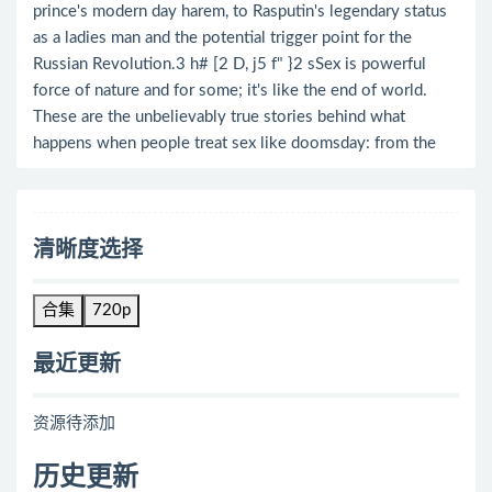
prince's modern day harem, to Rasputin's legendary status
as a ladies man and the potential trigger point for the
Russian Revolution.3 h# [2 D, j5 f" }2 sSex is powerful
force of nature and for some; it's like the end of world.
These are the unbelievably true stories behind what
happens when people treat sex like doomsday: from the
清晰度选择
合集
720p
最近更新
资源待添加
历史更新