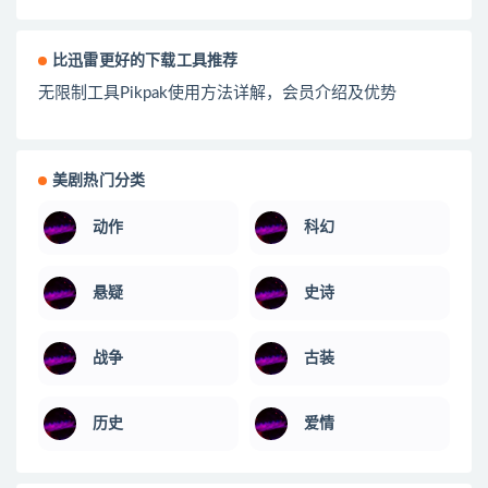
比迅雷更好的下载工具推荐
无限制工具Pikpak使用方法详解，会员介绍及优势
美剧热门分类
动作
科幻
悬疑
史诗
战争
古装
历史
爱情