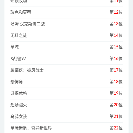
达顿牧场
第
11
位
瑞克和莫蒂
第
12
位
汤姆·汉克斯讲二战
第
13
位
无耻之徒
第
14
位
星城
第
15
位
X战警97
第
16
位
蝙蝠侠：披风战士
第
17
位
恐怖角
第
18
位
谜探休格
第
19
位
赴汤蹈火
第
20
位
乌鸦女孩
第
21
位
星际迷航：奇异新世界
第
22
位