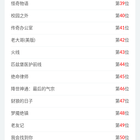
怪奇物语
第
39
位
校园之外
第
40
位
传奇办公室
第
41
位
老大哥(美版)
第
42
位
火线
第
43
位
匹兹堡医护前线
第
44
位
绝命律师
第
45
位
降世神通：最后的气宗
第
46
位
豺狼的日子
第
47
位
梦魇绝镇
第
48
位
老友记
第
49
位
我会找到你
第
50
位