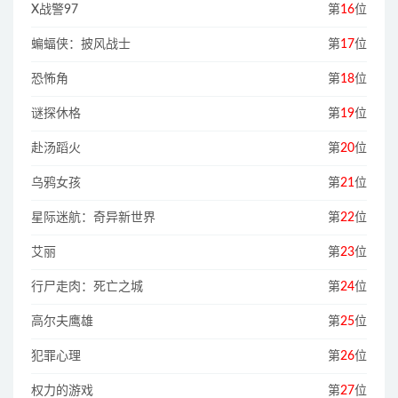
X战警97
第
16
位
蝙蝠侠：披风战士
第
17
位
恐怖角
第
18
位
谜探休格
第
19
位
赴汤蹈火
第
20
位
乌鸦女孩
第
21
位
星际迷航：奇异新世界
第
22
位
艾丽
第
23
位
行尸走肉：死亡之城
第
24
位
高尔夫鹰雄
第
25
位
犯罪心理
第
26
位
权力的游戏
第
27
位