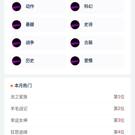
动作
科幻
悬疑
史诗
战争
古装
历史
爱情
本月热门
龙之家族
第
1
位
羊毛战记
第
2
位
幸运女神
第
3
位
狂怒追缉
第
4
位