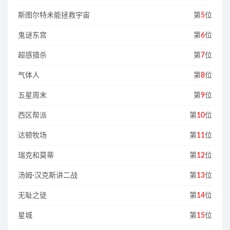
斯图尔特未能拯救宇宙
第
5
位
鬼谜东宫
第
6
位
超感猎杀
第
7
位
气体人
第
8
位
五星周末
第
9
位
西区帮派
第
10
位
达顿牧场
第
11
位
瑞克和莫蒂
第
12
位
汤姆·汉克斯讲二战
第
13
位
无耻之徒
第
14
位
星城
第
15
位