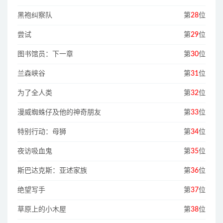
黑袍纠察队
第
28
位
尝试
第
29
位
图书馆员：下一章
第
30
位
兰森峡谷
第
31
位
为了全人类
第
32
位
漫威蜘蛛仔及他的神奇朋友
第
33
位
特别行动：母狮
第
34
位
夜访吸血鬼
第
35
位
斯巴达克斯：亚述家族
第
36
位
绝望写手
第
37
位
草原上的小木屋
第
38
位