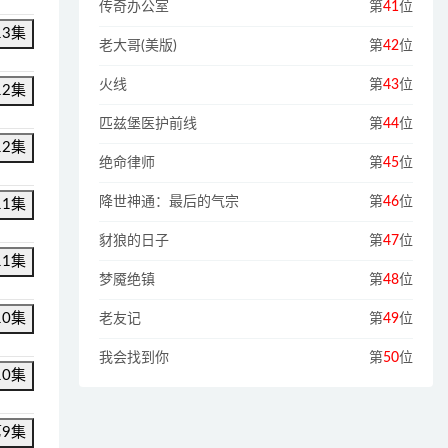
传奇办公室
第
41
位
13集
老大哥(美版)
第
42
位
火线
第
43
位
12集
匹兹堡医护前线
第
44
位
12集
绝命律师
第
45
位
降世神通：最后的气宗
第
46
位
11集
豺狼的日子
第
47
位
11集
梦魇绝镇
第
48
位
10集
老友记
第
49
位
我会找到你
第
50
位
10集
第9集