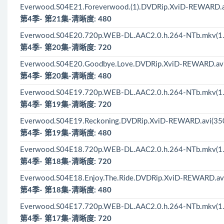
Everwood.S04E21.Foreverwood.(1).DVDRip.XviD-REWARD.
第4季- 第21集-清晰度: 480
Everwood.S04E20.720p.WEB-DL.AAC2.0.h.264-NTb.mkv(1
第4季- 第20集-清晰度: 720
Everwood.S04E20.Goodbye.Love.DVDRip.XviD-REWARD.av
第4季- 第20集-清晰度: 480
Everwood.S04E19.720p.WEB-DL.AAC2.0.h.264-NTb.mkv(1
第4季- 第19集-清晰度: 720
Everwood.S04E19.Reckoning.DVDRip.XviD-REWARD.avi(35
第4季- 第19集-清晰度: 480
Everwood.S04E18.720p.WEB-DL.AAC2.0.h.264-NTb.mkv(1
第4季- 第18集-清晰度: 720
Everwood.S04E18.Enjoy.The.Ride.DVDRip.XviD-REWARD.av
第4季- 第18集-清晰度: 480
Everwood.S04E17.720p.WEB-DL.AAC2.0.h.264-NTb.mkv(1
第4季- 第17集-清晰度: 720