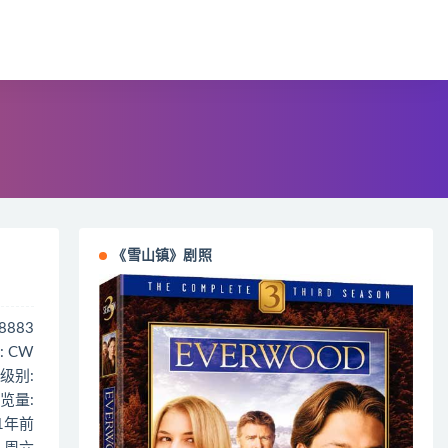
《雪山镇》剧照
18883
: CW
级别:
览量:
 1年前