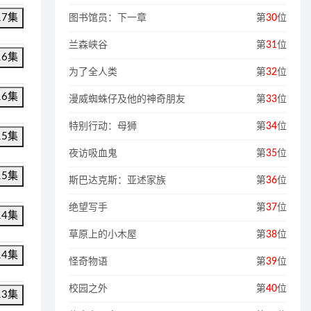
17集
图书馆员：下一章
第
30
位
兰森峡谷
第
31
位
16集
为了全人类
第
32
位
16集
漫威蜘蛛仔及他的神奇朋友
第
33
位
特别行动：母狮
第
34
位
15集
夜访吸血鬼
第
35
位
15集
斯巴达克斯：亚述家族
第
36
位
绝望写手
第
37
位
14集
草原上的小木屋
第
38
位
14集
怪奇物语
第
39
位
校园之外
第
40
位
13集