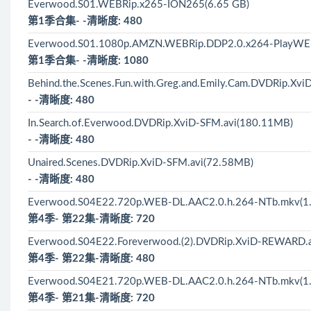
Everwood.S01.WEBRip.x265-ION265(6.65 GB)
第1季合集- -清晰度: 480
Everwood.S01.1080p.AMZN.WEBRip.DDP2.0.x264-PlayWE
第1季合集- -清晰度: 1080
Behind.the.Scenes.Fun.with.Greg.and.Emily.Cam.DVDRip.Xv
- -清晰度: 480
In.Search.of.Everwood.DVDRip.XviD-SFM.avi(180.11MB)
- -清晰度: 480
Unaired.Scenes.DVDRip.XviD-SFM.avi(72.58MB)
- -清晰度: 480
Everwood.S04E22.720p.WEB-DL.AAC2.0.h.264-NTb.mkv(1
第4季- 第22集-清晰度: 720
Everwood.S04E22.Foreverwood.(2).DVDRip.XviD-REWARD.
第4季- 第22集-清晰度: 480
Everwood.S04E21.720p.WEB-DL.AAC2.0.h.264-NTb.mkv(1
第4季- 第21集-清晰度: 720