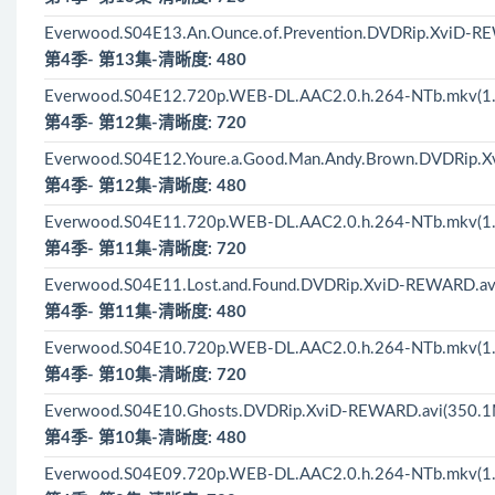
Everwood.S04E13.An.Ounce.of.Prevention.DVDRip.XviD-R
第4季- 第13集-清晰度: 480
Everwood.S04E12.720p.WEB-DL.AAC2.0.h.264-NTb.mkv(1
第4季- 第12集-清晰度: 720
Everwood.S04E12.Youre.a.Good.Man.Andy.Brown.DVDRip.
第4季- 第12集-清晰度: 480
Everwood.S04E11.720p.WEB-DL.AAC2.0.h.264-NTb.mkv(1
第4季- 第11集-清晰度: 720
Everwood.S04E11.Lost.and.Found.DVDRip.XviD-REWARD.av
第4季- 第11集-清晰度: 480
Everwood.S04E10.720p.WEB-DL.AAC2.0.h.264-NTb.mkv(1
第4季- 第10集-清晰度: 720
Everwood.S04E10.Ghosts.DVDRip.XviD-REWARD.avi(350.
第4季- 第10集-清晰度: 480
Everwood.S04E09.720p.WEB-DL.AAC2.0.h.264-NTb.mkv(1