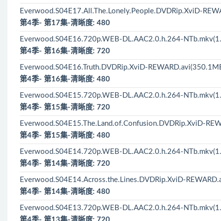
Everwood.S04E17.All.The.Lonely.People.DVDRip.XviD-REW
第4季- 第17集-清晰度: 480
Everwood.S04E16.720p.WEB-DL.AAC2.0.h.264-NTb.mkv(1
第4季- 第16集-清晰度: 720
Everwood.S04E16.Truth.DVDRip.XviD-REWARD.avi(350.1M
第4季- 第16集-清晰度: 480
Everwood.S04E15.720p.WEB-DL.AAC2.0.h.264-NTb.mkv(1
第4季- 第15集-清晰度: 720
Everwood.S04E15.The.Land.of.Confusion.DVDRip.XviD-RE
第4季- 第15集-清晰度: 480
Everwood.S04E14.720p.WEB-DL.AAC2.0.h.264-NTb.mkv(1
第4季- 第14集-清晰度: 720
Everwood.S04E14.Across.the.Lines.DVDRip.XviD-REWARD.
第4季- 第14集-清晰度: 480
Everwood.S04E13.720p.WEB-DL.AAC2.0.h.264-NTb.mkv(1
第4季- 第13集-清晰度: 720