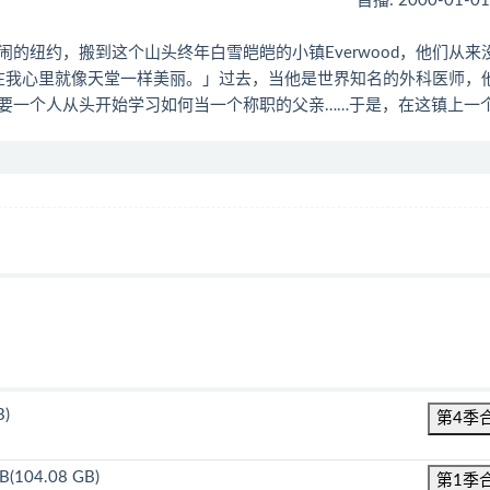
首播: 2000-01-0
华热闹的纽约，搬到这个山头终年白雪皑皑的小镇Everwood，他们从来
od在我心里就像天堂一样美丽。」过去，当他是世界知名的外科医师，
要一个人从头开始学习如何当一个称职的父亲……于是，在这镇上一
B)
第4季
B(104.08 GB)
第1季