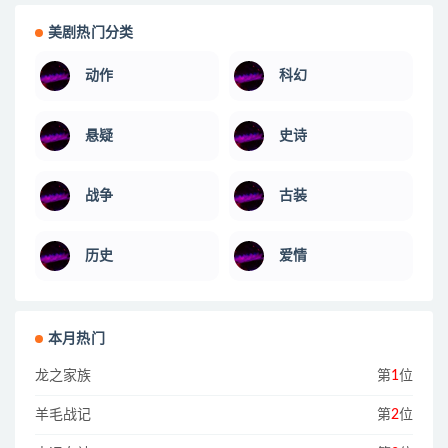
美剧热门分类
动作
科幻
悬疑
史诗
战争
古装
历史
爱情
本月热门
龙之家族
第
1
位
羊毛战记
第
2
位