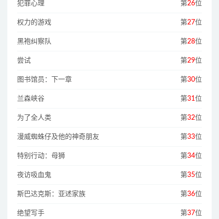
犯罪心理
第
26
位
权力的游戏
第
27
位
黑袍纠察队
第
28
位
尝试
第
29
位
图书馆员：下一章
第
30
位
兰森峡谷
第
31
位
为了全人类
第
32
位
漫威蜘蛛仔及他的神奇朋友
第
33
位
特别行动：母狮
第
34
位
夜访吸血鬼
第
35
位
斯巴达克斯：亚述家族
第
36
位
绝望写手
第
37
位