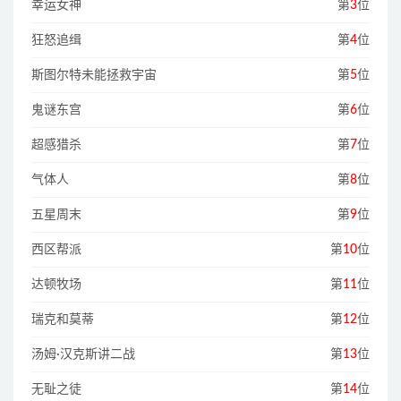
幸运女神
第
3
位
狂怒追缉
第
4
位
斯图尔特未能拯救宇宙
第
5
位
鬼谜东宫
第
6
位
超感猎杀
第
7
位
气体人
第
8
位
五星周末
第
9
位
西区帮派
第
10
位
达顿牧场
第
11
位
瑞克和莫蒂
第
12
位
汤姆·汉克斯讲二战
第
13
位
无耻之徒
第
14
位