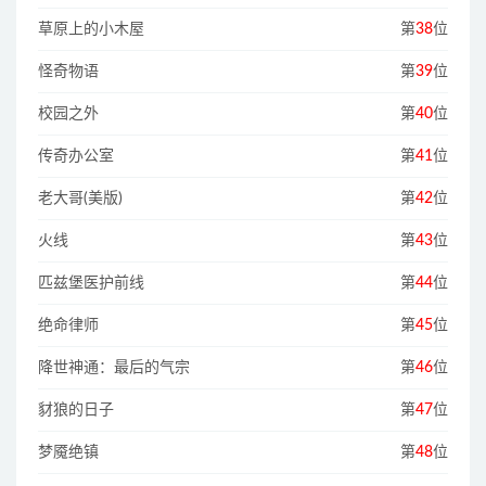
草原上的小木屋
第
38
位
怪奇物语
第
39
位
校园之外
第
40
位
传奇办公室
第
41
位
老大哥(美版)
第
42
位
火线
第
43
位
匹兹堡医护前线
第
44
位
绝命律师
第
45
位
降世神通：最后的气宗
第
46
位
豺狼的日子
第
47
位
梦魇绝镇
第
48
位