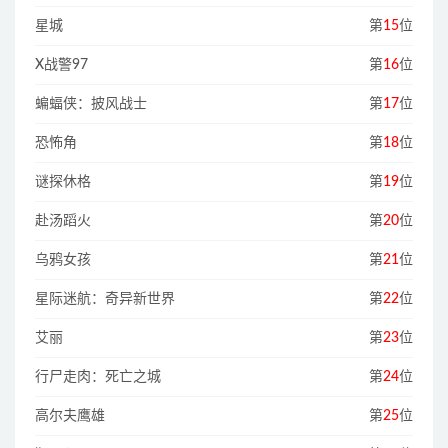
星城
第
15
位
X战警97
第
16
位
蝙蝠侠：披风战士
第
17
位
恐怖角
第
18
位
谜探休格
第
19
位
赴汤蹈火
第
20
位
乌鸦女孩
第
21
位
星际迷航：奇异新世界
第
22
位
艾丽
第
23
位
行尸走肉：死亡之城
第
24
位
高尔夫鹰雄
第
25
位