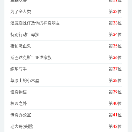
兰森峡谷
第
31
位
为了全人类
第
32
位
漫威蜘蛛仔及他的神奇朋友
第
33
位
特别行动：母狮
第
34
位
夜访吸血鬼
第
35
位
斯巴达克斯：亚述家族
第
36
位
绝望写手
第
37
位
草原上的小木屋
第
38
位
怪奇物语
第
39
位
校园之外
第
40
位
传奇办公室
第
41
位
老大哥(美版)
第
42
位