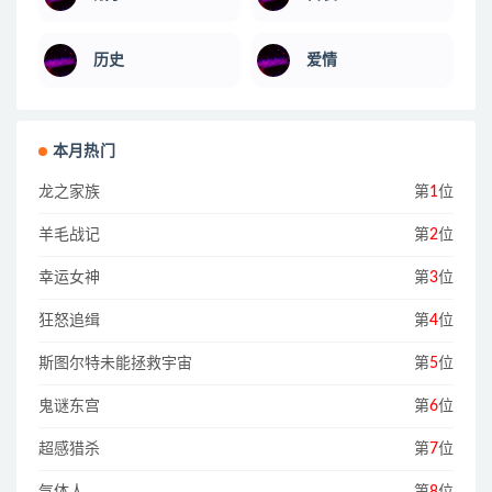
历史
爱情
本月热门
龙之家族
第
1
位
羊毛战记
第
2
位
幸运女神
第
3
位
狂怒追缉
第
4
位
斯图尔特未能拯救宇宙
第
5
位
鬼谜东宫
第
6
位
超感猎杀
第
7
位