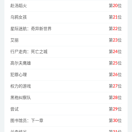
赴汤蹈火
第
20
位
乌鸦女孩
第
21
位
星际迷航：奇异新世界
第
22
位
艾丽
第
23
位
行尸走肉：死亡之城
第
24
位
高尔夫鹰雄
第
25
位
犯罪心理
第
26
位
权力的游戏
第
27
位
黑袍纠察队
第
28
位
尝试
第
29
位
图书馆员：下一章
第
30
位