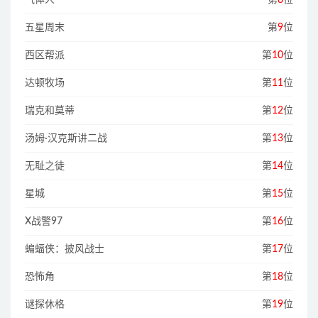
气体人
第
8
位
五星周末
第
9
位
西区帮派
第
10
位
达顿牧场
第
11
位
瑞克和莫蒂
第
12
位
汤姆·汉克斯讲二战
第
13
位
无耻之徒
第
14
位
星城
第
15
位
X战警97
第
16
位
蝙蝠侠：披风战士
第
17
位
恐怖角
第
18
位
谜探休格
第
19
位