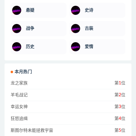
悬疑
史诗
战争
古装
历史
爱情
本月热门
龙之家族
第
1
位
羊毛战记
第
2
位
幸运女神
第
3
位
狂怒追缉
第
4
位
斯图尔特未能拯救宇宙
第
5
位