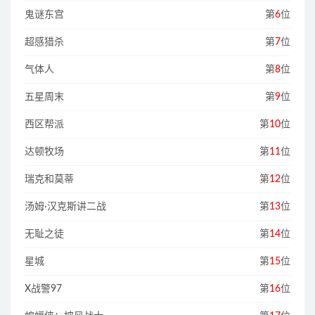
鬼谜东宫
第
6
位
超感猎杀
第
7
位
气体人
第
8
位
五星周末
第
9
位
西区帮派
第
10
位
达顿牧场
第
11
位
瑞克和莫蒂
第
12
位
汤姆·汉克斯讲二战
第
13
位
无耻之徒
第
14
位
星城
第
15
位
X战警97
第
16
位