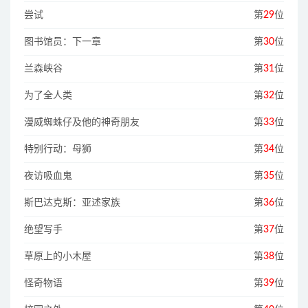
尝试
第
29
位
图书馆员：下一章
第
30
位
兰森峡谷
第
31
位
为了全人类
第
32
位
漫威蜘蛛仔及他的神奇朋友
第
33
位
特别行动：母狮
第
34
位
夜访吸血鬼
第
35
位
斯巴达克斯：亚述家族
第
36
位
绝望写手
第
37
位
草原上的小木屋
第
38
位
怪奇物语
第
39
位