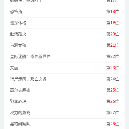
蝙蝠侠：披风战士
第
17
位
恐怖角
第
18
位
谜探休格
第
19
位
赴汤蹈火
第
20
位
乌鸦女孩
第
21
位
星际迷航：奇异新世界
第
22
位
艾丽
第
23
位
行尸走肉：死亡之城
第
24
位
高尔夫鹰雄
第
25
位
犯罪心理
第
26
位
权力的游戏
第
27
位
黑袍纠察队
第
28
位