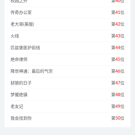
校园之外
第
40
位
传奇办公室
第
41
位
老大哥(美版)
第
42
位
火线
第
43
位
匹兹堡医护前线
第
44
位
绝命律师
第
45
位
降世神通：最后的气宗
第
46
位
豺狼的日子
第
47
位
梦魇绝镇
第
48
位
老友记
第
49
位
我会找到你
第
50
位