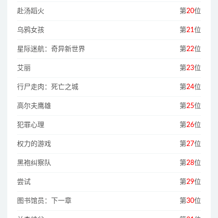
赴汤蹈火
第
20
位
乌鸦女孩
第
21
位
星际迷航：奇异新世界
第
22
位
艾丽
第
23
位
行尸走肉：死亡之城
第
24
位
高尔夫鹰雄
第
25
位
犯罪心理
第
26
位
权力的游戏
第
27
位
黑袍纠察队
第
28
位
尝试
第
29
位
图书馆员：下一章
第
30
位