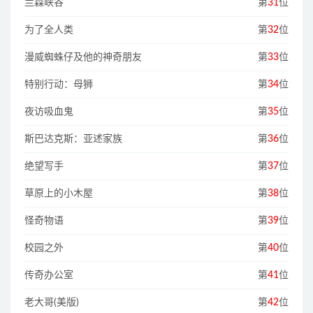
兰森峡谷
第
31
位
为了全人类
第
32
位
漫威蜘蛛仔及他的神奇朋友
第
33
位
特别行动：母狮
第
34
位
夜访吸血鬼
第
35
位
斯巴达克斯：亚述家族
第
36
位
绝望写手
第
37
位
草原上的小木屋
第
38
位
怪奇物语
第
39
位
校园之外
第
40
位
传奇办公室
第
41
位
老大哥(美版)
第
42
位