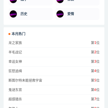
历史
爱情
本月热门
龙之家族
第
1
位
羊毛战记
第
2
位
幸运女神
第
3
位
狂怒追缉
第
4
位
斯图尔特未能拯救宇宙
第
5
位
鬼谜东宫
第
6
位
超感猎杀
第
7
位