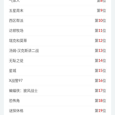
气体人
第
8
位
五星周末
第
9
位
西区帮派
第
10
位
达顿牧场
第
11
位
瑞克和莫蒂
第
12
位
汤姆·汉克斯讲二战
第
13
位
无耻之徒
第
14
位
星城
第
15
位
X战警97
第
16
位
蝙蝠侠：披风战士
第
17
位
恐怖角
第
18
位
谜探休格
第
19
位