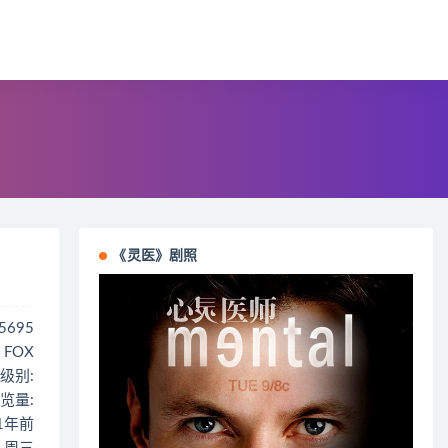
《灵医》剧照
45695
 FOX
级别:
览量:
 1年前