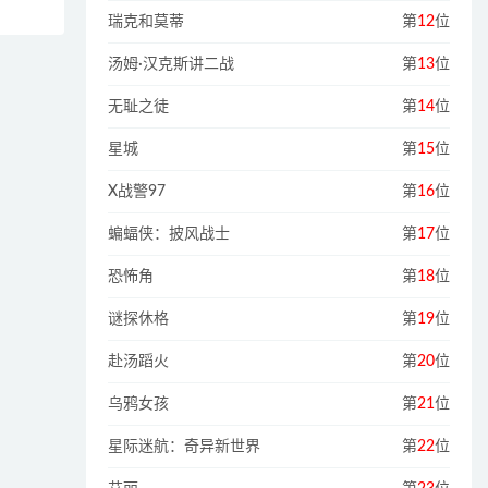
瑞克和莫蒂
第
12
位
汤姆·汉克斯讲二战
第
13
位
无耻之徒
第
14
位
星城
第
15
位
X战警97
第
16
位
蝙蝠侠：披风战士
第
17
位
恐怖角
第
18
位
谜探休格
第
19
位
赴汤蹈火
第
20
位
乌鸦女孩
第
21
位
星际迷航：奇异新世界
第
22
位