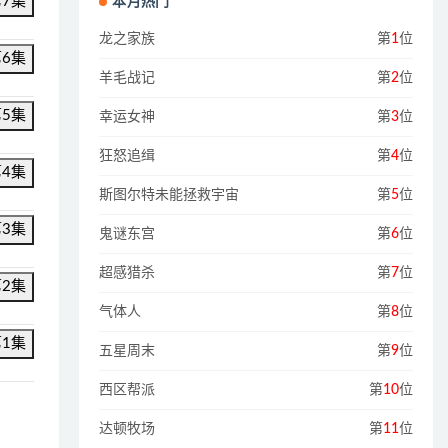
第7集
本月热门
龙之家族
第
1
位
第6集
羊毛战记
第
2
位
第5集
幸运女神
第
3
位
狂怒追缉
第
4
位
第4集
斯图尔特未能拯救宇宙
第
5
位
第3集
鬼谜东宫
第
6
位
超感猎杀
第
7
位
第2集
气体人
第
8
位
第1集
五星周末
第
9
位
西区帮派
第
10
位
达顿牧场
第
11
位