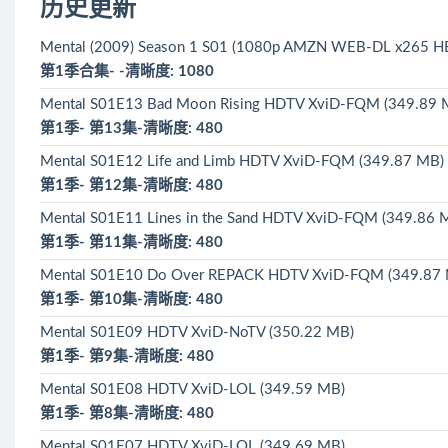
历史更新
Mental (2009) Season 1 S01 (1080p AMZN WEB-DL x265 HEV
第1季合集- -清晰度: 1080
Mental S01E13 Bad Moon Rising HDTV XviD-FQM (349.89 
第1季- 第13集-清晰度: 480
Mental S01E12 Life and Limb HDTV XviD-FQM (349.87 MB)
第1季- 第12集-清晰度: 480
Mental S01E11 Lines in the Sand HDTV XviD-FQM (349.86 
第1季- 第11集-清晰度: 480
Mental S01E10 Do Over REPACK HDTV XviD-FQM (349.87
第1季- 第10集-清晰度: 480
Mental S01E09 HDTV XviD-NoTV (350.22 MB)
第1季- 第9集-清晰度: 480
Mental S01E08 HDTV XviD-LOL (349.59 MB)
第1季- 第8集-清晰度: 480
Mental S01E07 HDTV XviD-LOL (349.69 MB)