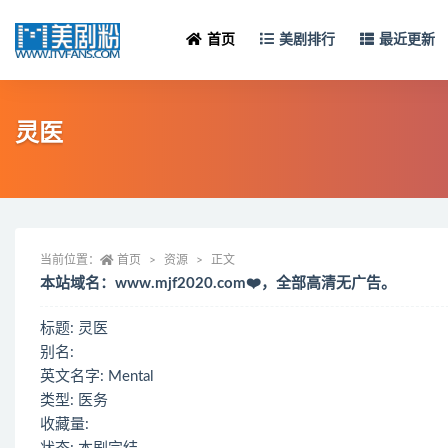
首页
美剧排行
最近更新
灵医
当前位置：
首页
资源
正文
本站域名：www.mjf2020.com❤️，全部高清无广告。
标题: 灵医
别名:
英文名字: Mental
类型: 医务
收藏量: