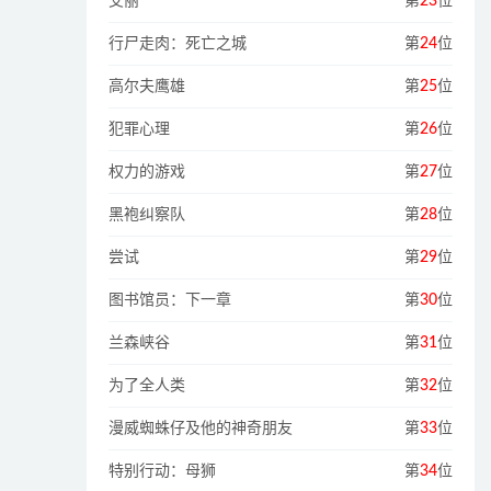
艾丽
第
23
位
行尸走肉：死亡之城
第
24
位
高尔夫鹰雄
第
25
位
犯罪心理
第
26
位
权力的游戏
第
27
位
黑袍纠察队
第
28
位
尝试
第
29
位
图书馆员：下一章
第
30
位
兰森峡谷
第
31
位
为了全人类
第
32
位
漫威蜘蛛仔及他的神奇朋友
第
33
位
特别行动：母狮
第
34
位