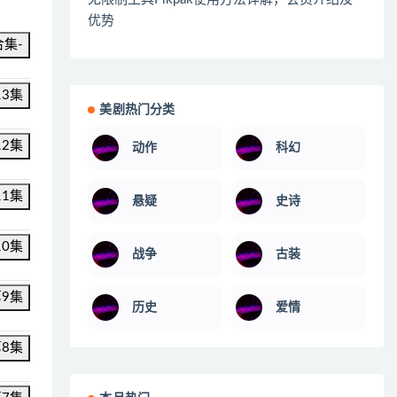
优势
合集-
13集
美剧热门分类
12集
动作
科幻
11集
悬疑
史诗
10集
战争
古装
第9集
历史
爱情
第8集