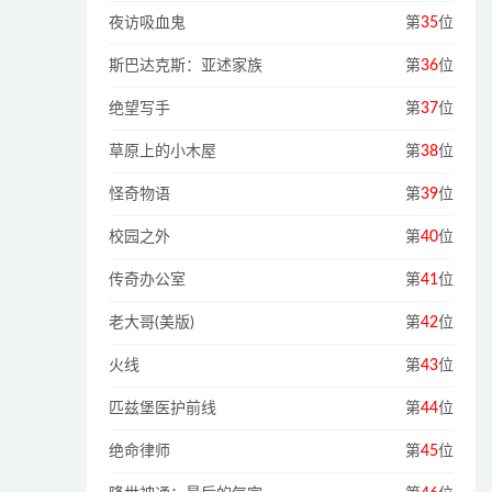
夜访吸血鬼
第
35
位
斯巴达克斯：亚述家族
第
36
位
绝望写手
第
37
位
草原上的小木屋
第
38
位
怪奇物语
第
39
位
校园之外
第
40
位
传奇办公室
第
41
位
老大哥(美版)
第
42
位
火线
第
43
位
匹兹堡医护前线
第
44
位
绝命律师
第
45
位