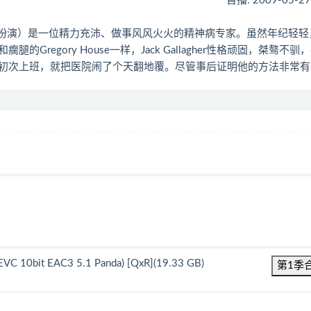
首播: 2009-05-2
is Vance扮演）是一位精力充沛、做事风风火火的精神病专家。虽然年纪轻
egory House一样，Jack Gallagher性格顽固，桀骜不驯
初次上班，就把医院闹了个天翻地覆。尽管事后证明他的方法非常有
C 10bit EAC3 5.1 Panda) [QxR](19.33 GB)
第1季