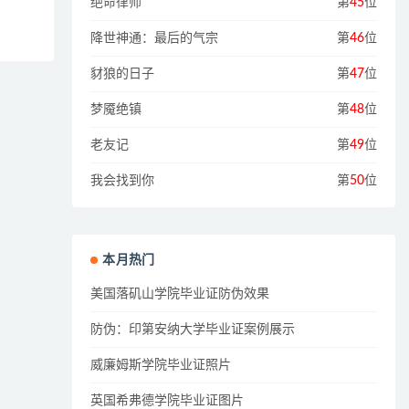
绝命律师
第
45
位
降世神通：最后的气宗
第
46
位
豺狼的日子
第
47
位
梦魇绝镇
第
48
位
老友记
第
49
位
我会找到你
第
50
位
本月热门
美国落矶山学院毕业证防伪效果
防伪：印第安纳大学毕业证案例展示
威廉姆斯学院毕业证照片
英国希弗德学院毕业证图片