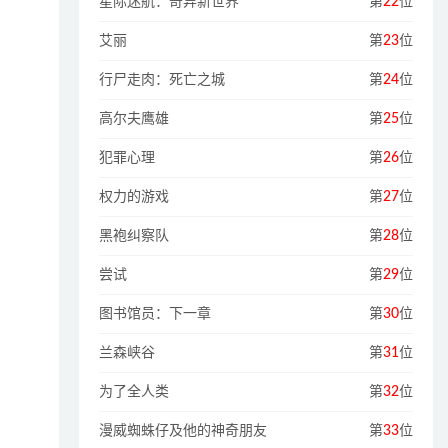
星际迷航：奇异新世界
第
22
位
艾丽
第
23
位
行尸走肉：死亡之城
第
24
位
高尔夫鹰雄
第
25
位
犯罪心理
第
26
位
权力的游戏
第
27
位
黑袍纠察队
第
28
位
尝试
第
29
位
图书馆员：下一章
第
30
位
兰森峡谷
第
31
位
为了全人类
第
32
位
漫威蜘蛛仔及他的神奇朋友
第
33
位