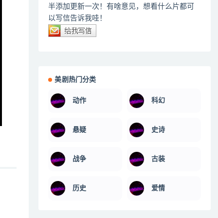
半添加更新一次！有啥意见，想看什么片都可
以写信告诉我哇！
美剧热门分类
动作
科幻
悬疑
史诗
战争
古装
历史
爱情