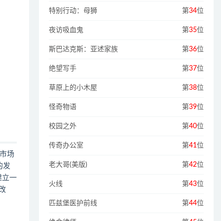
特别行动：母狮
第
34
位
夜访吸血鬼
第
35
位
斯巴达克斯：亚述家族
第
36
位
绝望写手
第
37
位
草原上的小木屋
第
38
位
怪奇物语
第
39
位
校园之外
第
40
位
传奇办公室
第
41
位
市场
老大哥(美版)
第
42
位
的发
建立一
火线
第
43
位
改
匹兹堡医护前线
第
44
位