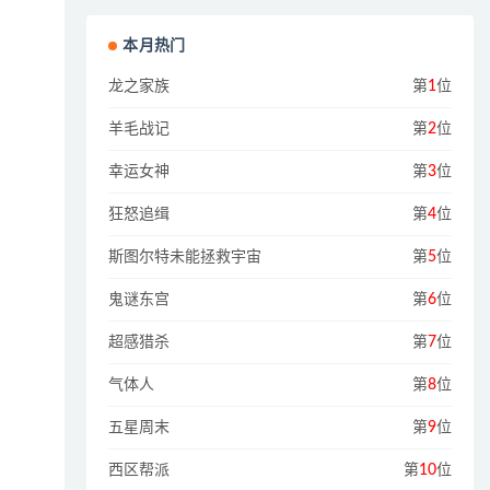
本月热门
龙之家族
第
1
位
羊毛战记
第
2
位
幸运女神
第
3
位
狂怒追缉
第
4
位
斯图尔特未能拯救宇宙
第
5
位
鬼谜东宫
第
6
位
超感猎杀
第
7
位
气体人
第
8
位
五星周末
第
9
位
西区帮派
第
10
位