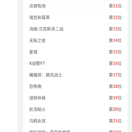
达顿牧场
第
11
位
瑞克和莫蒂
第
12
位
汤姆·汉克斯讲二战
第
13
位
无耻之徒
第
14
位
星城
第
15
位
X战警97
第
16
位
蝙蝠侠：披风战士
第
17
位
恐怖角
第
18
位
谜探休格
第
19
位
赴汤蹈火
第
20
位
乌鸦女孩
第
21
位