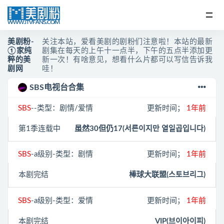
美剧粉-
关注本站，爱看美剧的剧粉们注意啦！本站的最新
①家纯
剧集在每天的上午十一点半，下午的五点半添加更
粹的美
新一次！有啥意见，想看什么片都可以写信告诉我
剧网
哇！
SBS电视台合集
SBS
--类型：剧情/爱情
更新时间；
1年前
第1季连载中
虽然30但仍17(서른이지만 열일곱입니다)
SBS
-a级别-类型：剧情
更新时间；
1年前
本剧完结
棒球大联盟(스토브리그)
SBS
-a级别-类型：爱情
更新时间；
1年前
本剧完结
VIP(브이아이피)